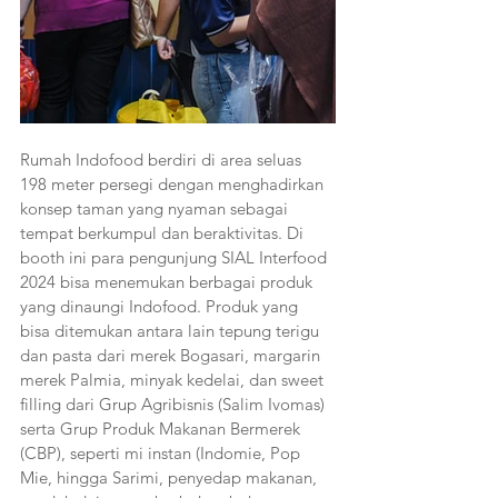
Rumah Indofood berdiri di area seluas 
198 meter persegi dengan menghadirkan 
konsep taman yang nyaman sebagai 
tempat berkumpul dan beraktivitas. Di 
booth ini para pengunjung SIAL Interfood 
2024 bisa menemukan berbagai produk 
yang dinaungi Indofood. Produk yang 
bisa ditemukan antara lain tepung terigu 
dan pasta dari merek Bogasari, margarin 
merek Palmia, minyak kedelai, dan sweet 
filling dari Grup Agribisnis (Salim Ivomas) 
serta Grup Produk Makanan Bermerek 
(CBP), seperti mi instan (Indomie, Pop 
Mie, hingga Sarimi, penyedap makanan, 