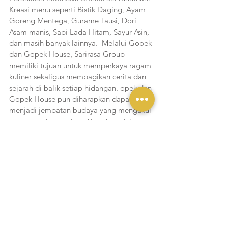
Kreasi menu seperti Bistik Daging, Ayam 
Goreng Mentega, Gurame Tausi, Dori 
Asam manis, Sapi Lada Hitam, Sayur Asin, 
dan masih banyak lainnya.  Melalui Gopek 
dan Gopek House, Sarirasa Group 
memiliki tujuan untuk memperkaya ragam 
kuliner sekaligus membagikan cerita dan 
sejarah di balik setiap hidangan. opek dan 
Gopek House pun diharapkan dapat 
menjadi jembatan budaya yang mengakui 
peran penting warisan Tionghoa dalam 
membentuk kuliner Indonesia. 
Dengan perayaan ulang tahunnya yang ke-
50, Sarirasa Group berharap untuk terus 
melanjutkan misi dalam merayakan 
keanekaragaman kuliner dan 
mempromosikan pertukaran budaya 
melalui makanan. Dengan semangat 
inovasi kuliner dan dedikasi untuk 