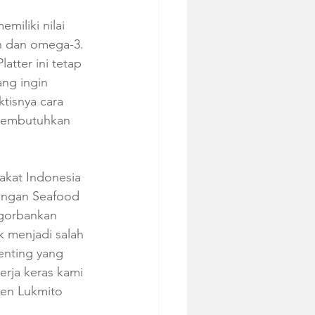
miliki nilai 
in dan omega-3. 
tter ini tetap 
ang ingin 
tisnya cara 
 membutuhkan 
akat Indonesia 
engan Seafood 
gorbankan 
k menjadi salah 
enting yang 
erja keras kami 
Ken Lukmito 