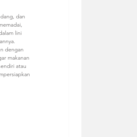
udang, dan 
 memadai, 
alam lini 
annya. 
an dengan 
gar makanan 
endiri atau 
empersiapkan 