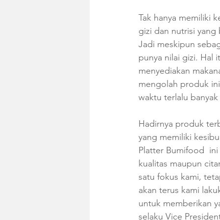
Tak hanya memiliki k
gizi dan nutrisi yan
Jadi meskipun sebag
punya nilai gizi. Hal
menyediakan makanan 
mengolah produk ini
waktu terlalu banyak
Hadirnya produk terb
yang memiliki kesib
Platter Bumifood  i
kualitas maupun cita
satu fokus kami, tet
akan terus kami laku
untuk memberikan ya
selaku Vice Presiden