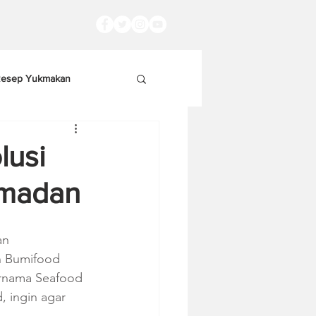
esep Yukmakan
lusi
amadan
an 
n Bumifood 
rnama Seafood 
, ingin agar 