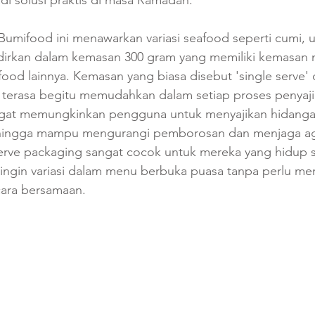
adi solusi praktis di masa Ramadan.
 Bumifood ini menawarkan variasi seafood seperti cumi, 
hadirkan dalam kemasan 300 gram yang memiliki kemasan
ood lainnya. Kemasan yang biasa disebut 'single serve' d
 terasa begitu memudahkan dalam setiap proses penyaji
ngat memungkinkan pengguna untuk menyajikan hidang
sehingga mampu mengurangi pemborosan dan menjaga a
serve packaging sangat cocok untuk mereka yang hidup s
 ingin variasi dalam menu berbuka puasa tanpa perlu m
ara bersamaan.