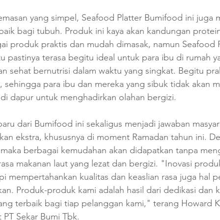
emasan yang simpel, Seafood Platter Bumifood ini juga me
g baik bagi tubuh. Produk ini kaya akan kandungan prote
ai produk praktis dan mudah dimasak, namun Seafood Pla
 itu pastinya terasa begitu ideal untuk para ibu di rumah y
sehat bernutrisi dalam waktu yang singkat. Begitu prak
, sehingga para ibu dan mereka yang sibuk tidak akan
 di dapur untuk menghadirkan olahan bergizi.
aru dari Bumifood ini sekaligus menjadi jawaban masyar
ukan ekstra, khususnya di moment Ramadan tahun ini. D
ni maka berbagai kemudahan akan didapatkan tanpa men
rasa makanan laut yang lezat dan bergizi. "Inovasi produ
api mempertahankan kualitas dan keaslian rasa juga hal p
kan. Produk-produk kami adalah hasil dari dedikasi dan k
ng terbaik bagi tiap pelanggan kami," terang Howard 
t PT Sekar Bumi Tbk.