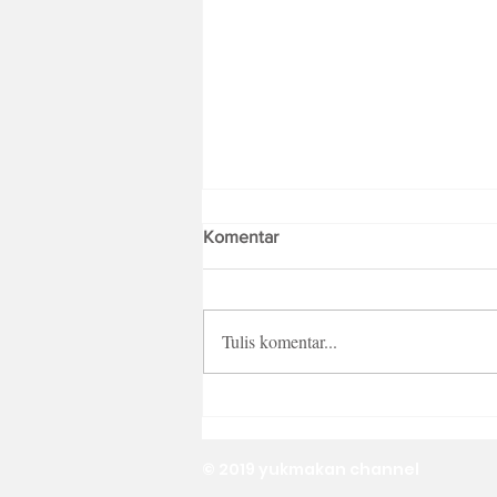
Komentar
Tulis komentar...
Yuk Kunjungi 3 Destinasi
Kuliner Seru di Serpong Ini!
© 2019 yukmakan channel