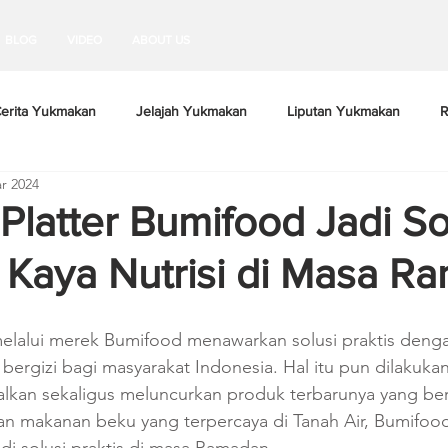
BLOG
VIDEO
ABOUT US
erita Yukmakan
Jelajah Yukmakan
Liputan Yukmakan
R
r 2024
Platter Bumifood Jadi So
& Kaya Nutrisi di Masa R
elalui merek Bumifood menawarkan solusi praktis deng
ergizi bagi masyarakat Indonesia. Hal itu pun dilakuka
kan sekaligus meluncurkan produk terbarunya yang be
han makanan beku yang terpercaya di Tanah Air, Bumifood