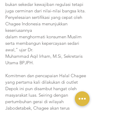
bukan sekedar kewajiban regulasi tetapi 
juga cerminan dari nilai-nilai bangsa kita. 
Penyelesaian sertifikasi yang cepat oleh 
Chagee Indonesia menunjukkan 
keseriusannya
dalam menghormati konsumen Muslim 
serta membangun kepercayaan sedari 
awal,” ujar Dr.
Muhammad Aqil Irham, M.Si, Sekretaris 
Utama BPJPH. 
Komitmen dan pencapaian Halal Chagee 
yang pertama kali dilakukan di outlet 
Depok ini pun disambut hangat oleh 
masyarakat luas. Seiring dengan 
pertumbuhan gerai di wilayah 
Jabodetabek, Chagee akan terus 
menerapkan standar yang sama di setiap 
gerai barunya sehingga pelanggan dapat 
menikmati budaya menikmati teh modern 