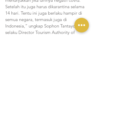
menunjukkan jika dirinya negatif covid. 
Setelah itu juga harus dikarantina selama 
14 hari. Tentu ini juga berlaku hampir di 
semua negara, termasuk juga di 
Indonesia,” ungkap Sophon Tantayotai 
selaku Director Tourism Authority of 
Thailand Jakarta. 
Selama belum bisa berkunjung ke 
Thailand secara langsung, mungkin kita 
bisa mengumpulkan lebih dulu info atau 
data mengenai wilayah atau wisata yang 
akan dikunjungi di Thailand. Sedangkan 
bagi yang merindukan hidangan khas 
Thailand, bisa mencoba memasak sendiri 
di rumah menggunakan resep-resep. Atau 