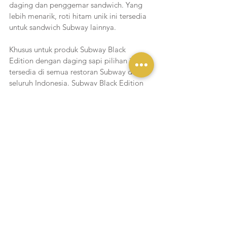
daging dan penggemar sandwich. Yang 
lebih menarik, roti hitam unik ini tersedia 
untuk sandwich Subway lainnya.
Khusus untuk produk Subway Black 
Edition dengan daging sapi pilihan ini 
tersedia di semua restoran Subway di 
seluruh Indonesia. Subway Black Edition 
ini sudah tersedia mulai dari tanggal 2 
Oktober 2024 dan tersedia selama 
persediaan masih ada. 
Liputan Yukmakan
Lihat Semua
Postingan Terakhir