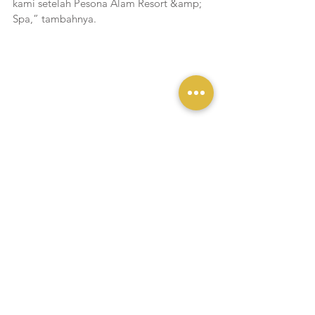
kami setelah Pesona Alam Resort &amp; 
Spa,” tambahnya.
Untuk informasi lebih lanjut dapat 
menghubungi +62251-8217111 dan situs 
web
resmi kami di 
thebotanicapesonaalam.com
 serta 
@thebotanicasanctuary
 melalui
media sosial.
Liputan Yukmakan