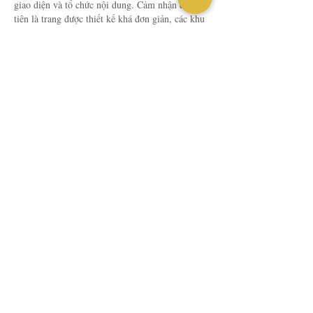
giao diện và tổ chức nội dung. Cảm nhận đầu 
tiên là trang được thiết kế khá đơn giản, các khu 
vực chính được chia tách rõ nên khi lướt qua khá 
dễ nắm được cách hoạt động của website. Menu 
và các chuyên mục được đặt ở vị trí…
Tampilkan Lengkap
Suka
Balas
Tamu
15 jam yang lalu
Sau khi thấy một vài người chia sẻ, mình cũng 
vào 
6789bet.biz
 xem qua để tham khảo cách họ 
làm giao diện và phân chia chuyên mục. Cảm 
nhận ban đầu là trang web trình bày rất mạch 
lạc, bố cục cân đối và chia khu vực rõ ràng nên 
nhìn rất thoáng mắt. Thanh điều hướng cũng 
được làm trực quan, hiển thị đủ danh mục nên 
việc thao tác hay chuyển đổi giữa các phần nội 
dung cực…