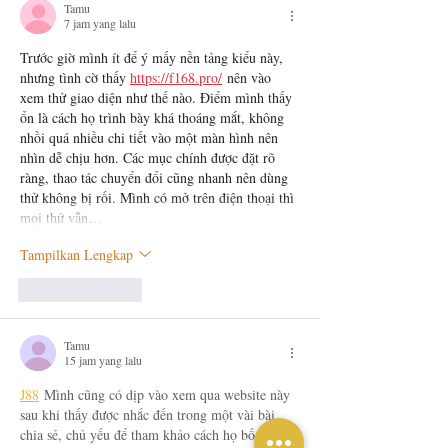
Tamu
7 jam yang lalu
Trước giờ mình ít để ý mấy nền tảng kiểu này, 
nhưng tình cờ thấy 
https://f168.pro/
 nên vào 
xem thử giao diện như thế nào. Điểm mình thấy 
ổn là cách họ trình bày khá thoáng mắt, không 
nhồi quá nhiều chi tiết vào một màn hình nên 
nhìn dễ chịu hơn. Các mục chính được đặt rõ 
ràng, thao tác chuyển đổi cũng nhanh nên dùng 
thử không bị rối. Mình có mở trên điện thoại thì 
mọi thứ vẫn…
Tampilkan Lengkap
Suka
Balas
Tamu
15 jam yang lalu
J88
 Mình cũng có dịp vào xem qua website này 
sau khi thấy được nhắc đến trong một vài bài 
chia sẻ, chủ yếu để tham khảo cách họ bố trí 