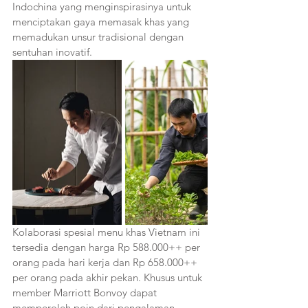
Indochina yang menginspirasinya untuk 
menciptakan gaya memasak khas yang 
memadukan unsur tradisional dengan 
sentuhan inovatif.
Kolaborasi spesial menu khas Vietnam ini 
tersedia dengan harga Rp 588.000++ per 
orang pada hari kerja dan Rp 658.000++ 
per orang pada akhir pekan. Khusus untuk 
member Marriott Bonvoy dapat 
memperoleh poin dari pengalaman 