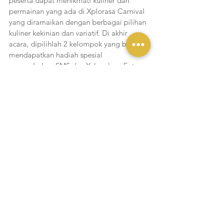
peserta dapat menikmati kuliner dan 
permainan yang ada di Xplorasa Carnival 
yang diramaikan dengan berbagai pilihan 
kuliner kekinian dan variatif. Di akhir 
acara, dipilihlah 2 kelompok yang berhak 
mendapatkan hadiah spesial 
persembahan SMS dan Yukmakan. Foto 
bersama pun menjadi penutup dari 
kegiatan seru itu.
Liputan Yukmakan
Lihat Semua
Postingan Terakhir