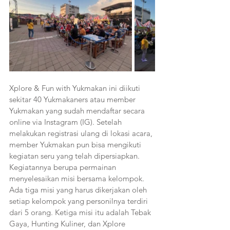
Xplore & Fun with Yukmakan ini diikuti 
sekitar 40 Yukmakaners atau member 
Yukmakan yang sudah mendaftar secara 
online via Instagram (IG). Setelah 
melakukan registrasi ulang di lokasi acara, 
member Yukmakan pun bisa mengikuti 
kegiatan seru yang telah dipersiapkan. 
Kegiatannya berupa permainan 
menyelesaikan misi bersama kelompok. 
Ada tiga misi yang harus dikerjakan oleh 
setiap kelompok yang personilnya terdiri 
dari 5 orang. Ketiga misi itu adalah Tebak 
Gaya, Hunting Kuliner, dan Xplore 