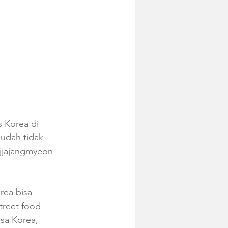
 Korea di 
sudah tidak 
 jjajangmyeon 
ea bisa 
reet food 
a Korea, 