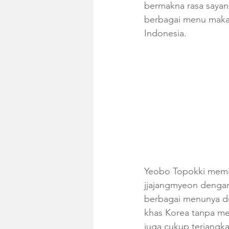
bermakna rasa sayang
berbagai menu makan
Indonesia. 
Yeobo Topokki memili
jjajangmyeon dengan
berbagai menunya d
khas Korea tanpa me
juga cukup terjangka