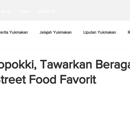
BLOG
VIDEO
ABOUT US
erita Yukmakan
Jelajah Yukmakan
Liputan Yukmakan
R
opokki, Tawarkan Bera
treet Food Favorit