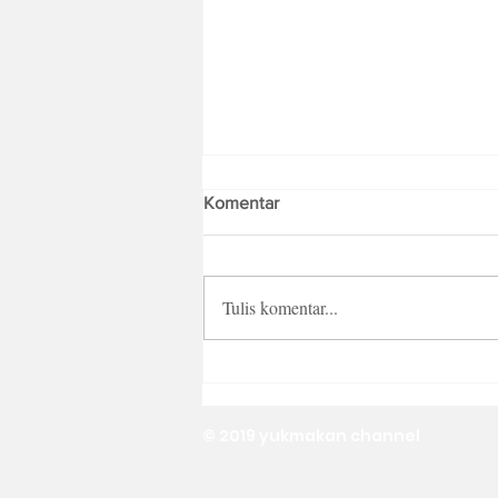
Komentar
Tulis komentar...
Fresh Batch Blok M Sebagai
Creative Playground Pizza Hut
Indonesia yang Sajikan Kreasi
© 2019 yukmakan channel
Pizza Berbeda