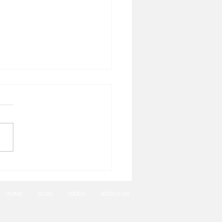
cake Legacy dari The
Carlton Jakarta, Pacific
e
HOME
BLOG
VIDEO
ABOUT US