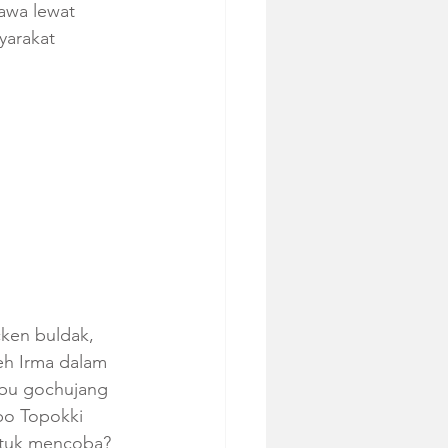
awa lewat 
yarakat 
ken buldak, 
eh Irma dalam 
bu gochujang 
bo Topokki 
untuk mencoba? 