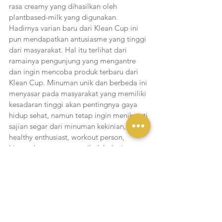
rasa creamy yang dihasilkan oleh 
plantbased-milk yang digunakan. 
Hadirnya varian baru dari Klean Cup ini 
pun mendapatkan antusiasme yang tinggi 
dari masyarakat. Hal itu terlihat dari 
ramainya pengunjung yang mengantre 
dan ingin mencoba produk terbaru dari 
Klean Cup. Minuman unik dan berbeda ini 
menyasar pada masyarakat yang memiliki 
kesadaran tinggi akan pentingnya gaya 
hidup sehat, namun tetap ingin menikmati 
sajian segar dari minuman kekinian, 
healthy enthusiast, workout person, 
hingga karyawan yang sibuk bekerja 
namun memerlukan asupan nutrisi baik 
yang mudah didapat.
Untuk saat ini, Klean Cup dapat dipesan 
melalui berbagai delivery platform seperti 
Gofood, Grabfood, dan Shopee Food. 