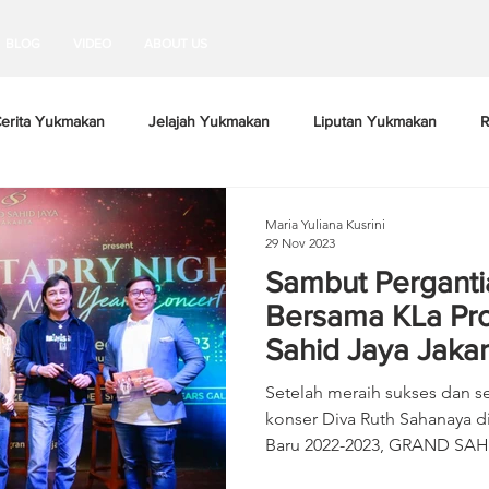
BLOG
VIDEO
ABOUT US
erita Yukmakan
Jelajah Yukmakan
Liputan Yukmakan
R
Maria Yuliana Kusrini
29 Nov 2023
Sambut Perganti
Bersama KLa Pro
Sahid Jaya Jakar
Setelah meraih sukses dan se
konser Diva Ruth Sahanaya d
Baru 2022-2023, GRAND SAHI