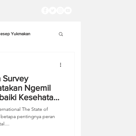
esep Yukmakan
 Survey
takan Ngemil
aiki Kesehatan
rnational The State of
ngnya peran
l....