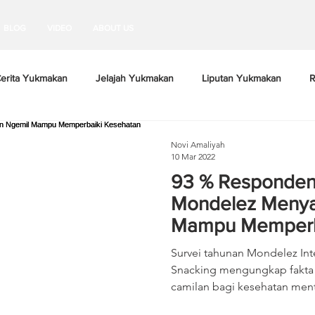
BLOG
VIDEO
ABOUT US
erita Yukmakan
Jelajah Yukmakan
Liputan Yukmakan
R
Novi Amaliyah
10 Mar 2022
93 % Responden
Mondelez Menya
Mampu Memperb
Mental
Survei tahunan Mondelez Inte
Snacking mengungkap fakta betapa penti
camilan bagi kesehatan menta