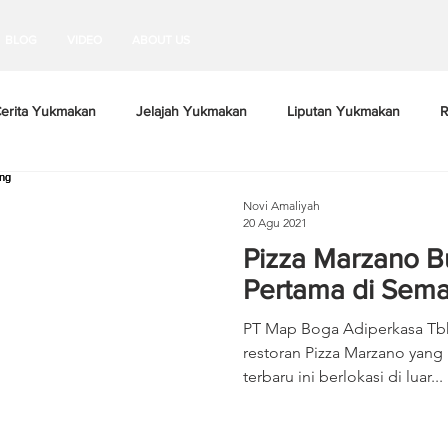
BLOG
VIDEO
ABOUT US
erita Yukmakan
Jelajah Yukmakan
Liputan Yukmakan
R
Novi Amaliyah
20 Agu 2021
Pizza Marzano B
Pertama di Sem
PT Map Boga Adiperkasa Tbk
restoran Pizza Marzano yang 
terbaru ini berlokasi di luar...