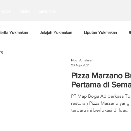
BLOG
VIDEO
ABOUT US
erita Yukmakan
Jelajah Yukmakan
Liputan Yukmakan
R
Novi Amaliyah
20 Agu 2021
Pizza Marzano B
Pertama di Sem
PT Map Boga Adiperkasa Tbk
restoran Pizza Marzano yang 
terbaru ini berlokasi di luar...