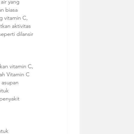
air yang 
an biasa 
 vitamin C, 
kan aktivitas 
perti dilansir 
kan vitamin C, 
ah Vitamin C 
 asupan 
ntuk 
penyakit 
ntuk 