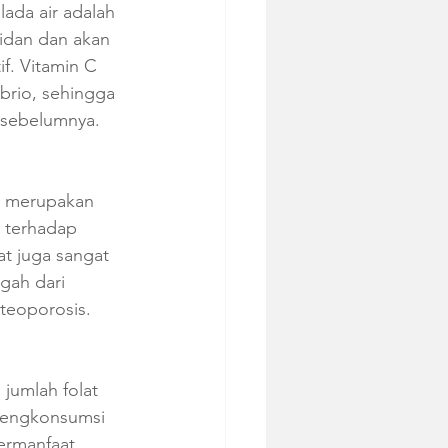
ada air adalah 
idan dan akan 
f. Vitamin C 
brio, sehingga 
i sebelumnya.
ng merupakan 
g terhadap 
lat juga sangat 
gah dari 
steoporosis.
jumlah folat 
 Mengkonsumsi 
ermanfaat 