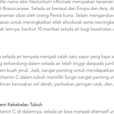
liki nama latin Nasturtium officinale merupakan tanaman 
 Brassicaceae. Selada air berasal dari Eropa dan Asia, d
anaman obat oleh orang Persia kuno. Selain mengandung
hasiat untuk meningkatkan efek afrodisiak serta meningkat
 lainnya, berikut 10 manfaat selada air bagi kesehatan se
elada air ternyata menjadi salah satu sayur yang kaya a
g terkandung dalam selada air lebih tinggi daripada juml
am buah jeruk. Jadi, sangat penting untuk mendapatkan
Vitamin C dalam tubuh memiliki fungsi sangat penting u
nan kerusakan sel darah, perbaikan jaringan otak, dan 
tem Kekebalan Tubuh
amin C di dalamnya, selada air bisa menjadi alternatif u