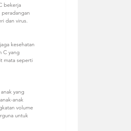
C bekerja 
a peradangan 
i dan virus.
jaga kesehatan 
n C yang 
t mata seperti 
 anak yang 
anak-anak 
gkatan volume 
erguna untuk 