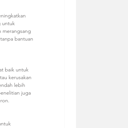
eningkatkan 
g untuk 
an merangsang 
 tanpa bantuan 
t baik untuk 
atau kerusakan 
endah lebih 
nelitian juga 
ron.
untuk 