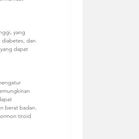
nggi, yang 
, diabetes, dan 
 yang dapat 
mengatur 
 kemungkinan 
dapat 
n berat badan. 
ormon tiroid 