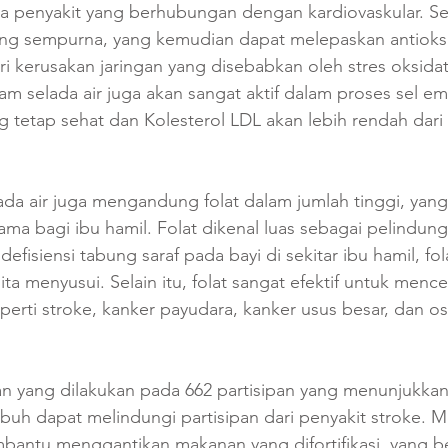
a penyakit yang berhubungan dengan kardiovaskular. Sel
ng sempurna, yang kemudian dapat melepaskan antioks
i kerusakan jaringan yang disebabkan oleh stres oksidati
m selada air juga akan sangat aktif dalam proses sel em
g tetap sehat dan Kolesterol LDL akan lebih rendah dar
lada air juga mengandung folat dalam jumlah tinggi, ya
utama bagi ibu hamil. Folat dikenal luas sebagai pelindun
 defisiensi tabung saraf pada bayi di sekitar ibu hamil, fo
ta menyusui. Selain itu, folat sangat efektif untuk mence
perti stroke, kanker payudara, kanker usus besar, dan o
n yang dilakukan pada 662 partisipan yang menunjukkan 
buh dapat melindungi partisipan dari penyakit stroke.
mbantu menggantikan makanan yang difortifikasi, yang b