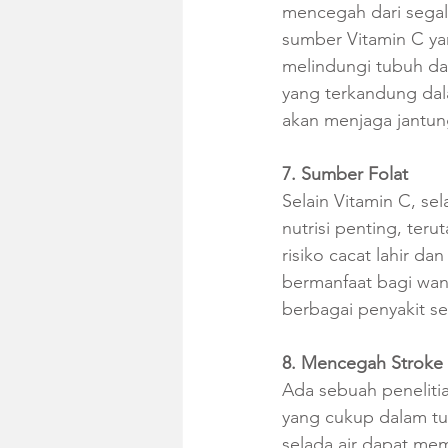
mencegah dari segal
sumber Vitamin C ya
melindungi tubuh dar
yang terkandung dala
akan menjaga jantun
7. Sumber Folat
Selain Vitamin C, se
nutrisi penting, ter
risiko cacat lahir dan
bermanfaat bagi wani
berbagai penyakit se
8. Mencegah Stroke
Ada sebuah penelitia
yang cukup dalam tu
selada air dapat me