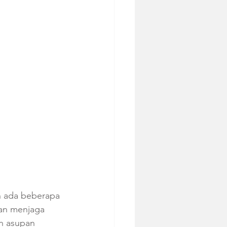
 ada beberapa 
an menjaga 
n asupan 