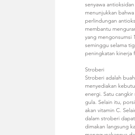
senyawa antioksidan 
menunjukkan bahwa st
perlindungan antiok
membantu mengurangi
yang mengonsumsi 17 
seminggu selama tig
peningkatan kinerja fi
Stroberi
Stroberi adalah bua
menyediakan kebutuh
energi. Satu cangkir
gula. Selain itu, p
akan vitamin C. Sel
dalam stroberi dapa
dimakan langsung ka
menggunakannya dala