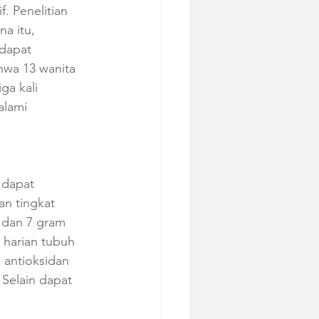
. Penelitian 
a itu, 
dapat 
hwa 13 wanita 
ga kali 
lami 
 dapat 
n tingkat 
 dan 7 gram 
 harian tubuh 
antioksidan 
Selain dapat 
 