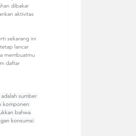
han dibakar 
nkan aktivitas 
i sekarang ini 
etap lancar 
 bisa membuatmu 
m daftar 
g adalah sumber 
lah komponen 
jukkan bahwa 
ngan konsumsi 