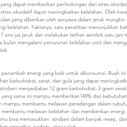
yang dapat memberikan perlindungan dari stres oksidatif
res oksidatif dapat meningkatkan kelelahan. Oleh karen
sidan yang diberikan oleh senyawa dalam jeruk mungkin 
 kelelahan. Faktanya, satu penelitian menunjukkan ba
ons jus jeruk dan melakukan latihan aerobik satu jam ti
a bulan mengalami penurunan kelelahan otot dan menga
sik.
h penambah energi yang baik untuk dikonsumsi. Buah ini
an karbohidrat, serat, dan gula yang dapat meningkatka
 stroberi menyediakan 12 gram karbohidrat, 3 gram serat
orsi yang sama ini mampu memberikan149% dari kebutuhan
ain mampu membantu melawan peradangan dalam tubuh, 
t membantu melawan kelelahan dan memberikan energi. 
mu bisa memasukkan  stroberi dalam banyak resep, dan
m smoothie, parfaits, atau salad.