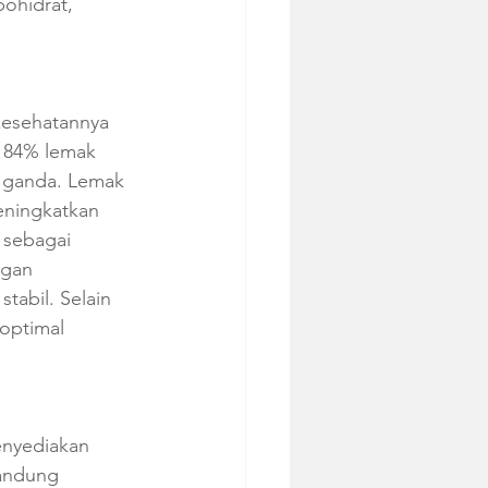
ohidrat, 
kesehatannya 
r 84% lemak 
h ganda. Lemak 
eningkatkan 
 sebagai 
ngan 
abil. Selain 
 optimal 
enyediakan 
gandung 