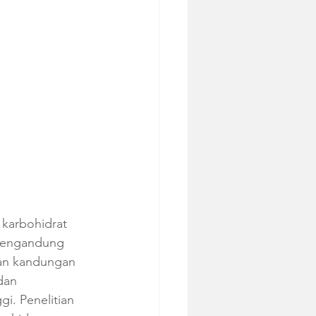
 karbohidrat 
 mengandung 
kan kandungan 
dan 
i. Penelitian 