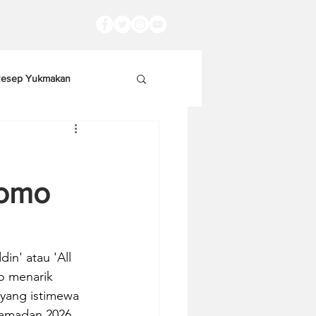
esep Yukmakan
romo
n' atau 'All 
o menarik 
yang istimewa 
amadan 2026.