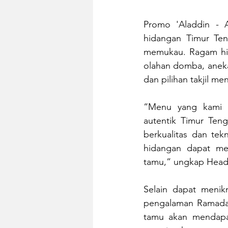
Promo 'Aladdin - A
hidangan Timur Ten
memukau. Ragam hida
olahan domba, aneka
dan pilihan takjil m
“Menu yang kami h
autentik Timur Ten
berkualitas dan tek
hidangan dapat me
tamu,” ungkap Head C
Selain dapat menikm
pengalaman Ramadan
tamu akan mendapat