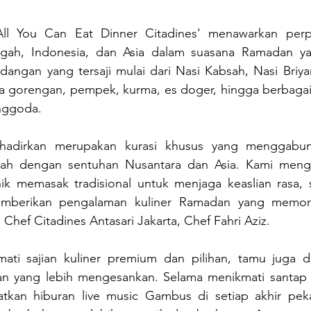
ll You Can Eat Dinner Citadines' menawarkan perpa
gah, Indonesia, dan Asia dalam suasana Ramadan ya
ngan yang tersaji mulai dari Nasi Kabsah, Nasi Briyani
 gorengan, pempek, kurma, es doger, hingga berbagai
enggoda. 
adirkan merupakan kurasi khusus yang menggabung
gah dengan sentuhan Nusantara dan Asia. Kami meng
nik memasak tradisional untuk menjaga keaslian rasa, s
mberikan pengalaman kuliner Ramadan yang memora
hef Citadines Antasari Jakarta, Chef Fahri Aziz.
ati sajian kuliner premium dan pilihan, tamu juga d
 yang lebih mengesankan. Selama menikmati santap b
kan hiburan live music Gambus di setiap akhir peka