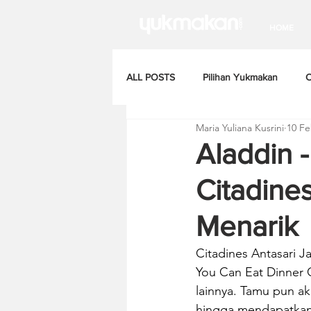
HOME
ALL POSTS
Pilihan Yukmakan
C
Maria Yuliana Kusrini
10 F
Aladdin -
Citadine
Menarik
Citadines Antasari J
You Can Eat Dinner 
lainnya. Tamu pun a
hingga mendapatkan