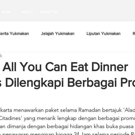
BLOG
VIDEO
ABOUT US
erita Yukmakan
Jelajah Yukmakan
Liputan Yukmakan
R
eb
 All You Can Eat Dinner
s Dilengkapi Berbagai P
akarta menawarkan paket selama Ramadan bertajuk 'Aladdi
Citadines' yang menarik lengkap dengan berbagai prom
kan dimanja dengan berbagai hidangan khas buka puasa 
 penawaran menginap hingga 24 Jam selama periode R