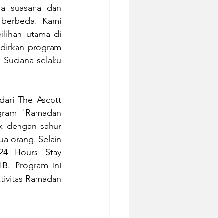
da suasana dan 
berbeda. Kami 
lihan utama di 
dirkan program 
 Suciana selaku 
ri The Ascott 
gram 'Ramadan 
k dengan sahur 
a orang. Selain 
4 Hours Stay 
B. Program ini 
ivitas Ramadan 