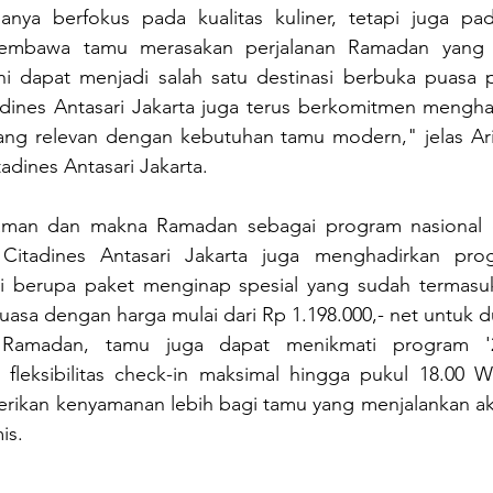
anya berfokus pada kualitas kuliner, tetapi juga pa
 membawa tamu merasakan perjalanan Ramadan yang 
i dapat menjadi salah satu destinasi berbuka puasa pi
tadines Antasari Jakarta juga terus berkomitmen mengha
y yang relevan dengan kebutuhan tamu modern," jelas Ari
dines Antasari Jakarta.
man dan makna Ramadan sebagai program nasional da
 Citadines Antasari Jakarta juga menghadirkan pro
ni berupa paket menginap spesial yang sudah termasu
asa dengan harga mulai dari Rp 1.198.000,- net untuk du
 Ramadan, tamu juga dapat menikmati program '2
fleksibilitas check-in maksimal hingga pukul 18.00 WI
rikan kenyamanan lebih bagi tamu yang menjalankan akt
is.