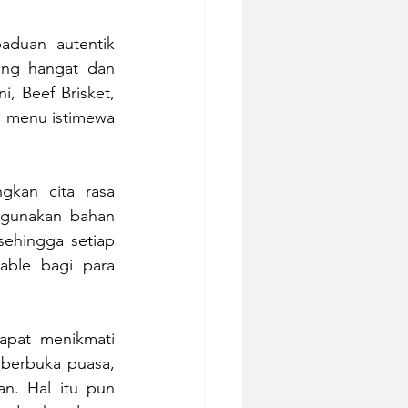
duan autentik 
ng hangat dan 
, Beef Brisket, 
 menu istimewa 
kan cita rasa 
gunakan bahan 
ehingga setiap 
ble bagi para 
apat menikmati 
erbuka puasa, 
n. Hal itu pun 