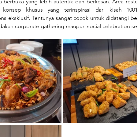
 berbuka yang lebih autentik dan berkesan. Area resto
 konsep khusus yang terinspirasi dari kisah 10
s eksklusif. Tentunya sangat cocok untuk didatangi ber
dakan corporate gathering maupun social celebration 