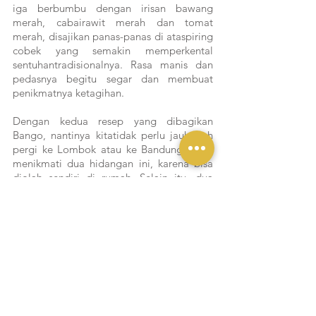
iga berbumbu dengan irisan bawang 
merah, cabairawit merah dan tomat 
merah, disajikan panas-panas di ataspiring 
cobek yang semakin memperkental 
sentuhantradisionalnya. Rasa manis dan 
pedasnya begitu segar dan membuat 
penikmatnya ketagihan.
Dengan kedua resep yang dibagikan 
Bango, nantinya kitatidak perlu jauh-jauh 
pergi ke Lombok atau ke Bandung untuk 
menikmati dua hidangan ini, karena bisa 
diolah sendiri di rumah. Selain itu, dua 
hidangan ini juga secara spesifik dipilih 
untuk menyambut momen tahun baru. 
Umumnya, keseruan pergantian tahun 
sangat identik dengan kegiatan bakar-
bakaran aneka jenis daging, sehingga 
kedua hidangan bakaran yang legendaris 
ini bisa menjadi alternatif menarik untuk 
menghangatkan momen kebersamaan di 
penghujung tahun, sekaligus 