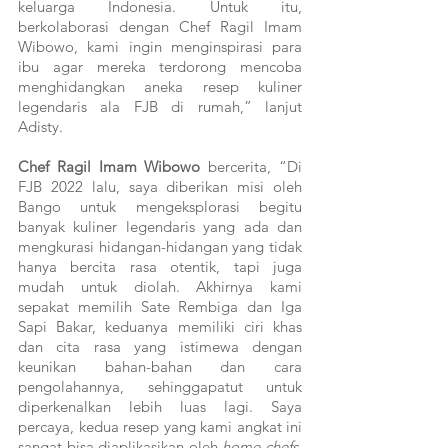
keluarga Indonesia. Untuk itu, 
berkolaborasi dengan Chef Ragil Imam 
Wibowo, kami ingin menginspirasi para 
ibu agar mereka terdorong mencoba 
menghidangkan aneka resep kuliner 
legendaris ala FJB di rumah,” lanjut 
Adisty.
Chef Ragil Imam Wibowo
 bercerita, “Di 
FJB 2022 lalu, saya diberikan misi oleh 
Bango untuk mengeksplorasi begitu 
banyak kuliner legendaris yang ada dan 
mengkurasi hidangan-hidangan yang tidak 
hanya bercita rasa otentik, tapi juga 
mudah untuk diolah. Akhirnya kami 
sepakat memilih Sate Rembiga dan Iga 
Sapi Bakar, keduanya memiliki ciri khas 
dan cita rasa yang istimewa dengan 
keunikan bahan-bahan dan cara 
pengolahannya, sehinggapatut untuk 
diperkenalkan lebih luas lagi. Saya 
percaya, kedua resep yang kami angkat ini 
sangat bisa diaplikasikan oleh 
home chefs, 