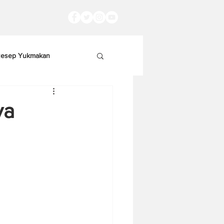
esep Yukmakan
va