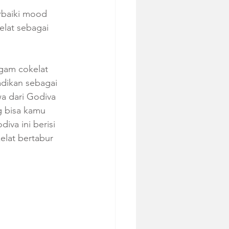
rbaiki mood 
lat sebagai 
gam cokelat 
adikan sebagai 
a dari Godiva 
g bisa kamu 
iva ini berisi 
kelat bertabur 