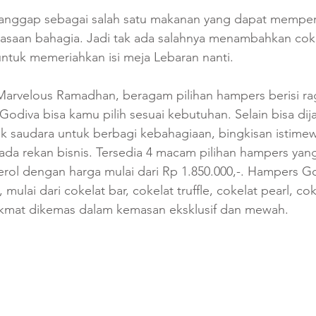
dianggap sebagai salah satu makanan yang dapat mempe
saan bahagia. Jadi tak ada salahnya menambahkan coke
 untuk memeriahkan isi meja Lebaran nanti.
arvelous Ramadhan, beragam pilihan hampers berisi ra
Godiva bisa kamu pilih sesuai kebutuhan. Selain bisa dij
k saudara untuk berbagi kebahagiaan, bingkisan istimew
pada rekan bisnis. Tersedia 4 macam pilihan hampers yan
erol dengan harga mulai dari Rp 1.850.000,-. Hampers God
mulai dari cokelat bar, cokelat truffle, cokelat pearl, co
nikmat dikemas dalam kemasan eksklusif dan mewah.