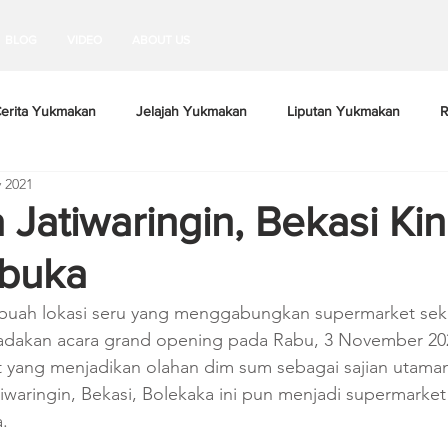
BLOG
VIDEO
ABOUT US
erita Yukmakan
Jelajah Yukmakan
Liputan Yukmakan
R
 2021
Jatiwaringin, Bekasi Kin
ibuka
buah lokasi seru yang menggabungkan supermarket seka
dakan acara grand opening pada Rabu, 3 November 202
 yang menjadikan olahan dim sum sebagai sajian utaman
tiwaringin, Bekasi, Bolekaka ini pun menjadi supermarke
.