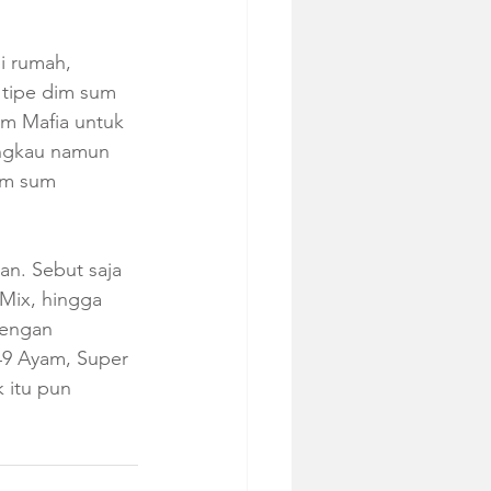
i rumah, 
 tipe dim sum 
m Mafia untuk 
ngkau namun 
im sum 
n. Sebut saja 
Mix, hingga 
engan 
 49 Ayam, Super 
 itu pun 