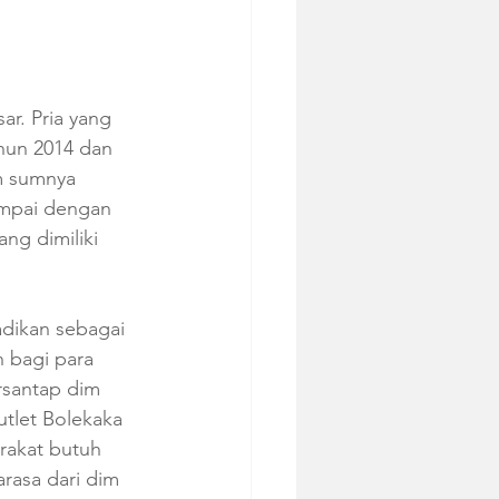
r. Pria yang 
ahun 2014 dan 
m sumnya 
ampai dengan 
ang dimiliki 
dikan sebagai 
h bagi para 
santap dim 
tlet Bolekaka 
arakat butuh 
rasa dari dim 