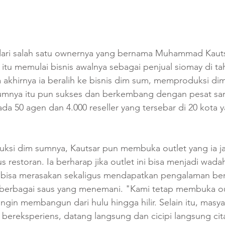
 dari salah satu ownernya yang bernama Muhammad Kautsa
 itu memulai bisnis awalnya sebagai penjual siomay di t
a akhirnya ia beralih ke bisnis dim sum, memproduksi di
sumnya itu pun sukses dan berkembang dengan pesat s
 ada 50 agen dan 4.000 reseller yang tersebar di 20 kota y
ksi dim sumnya, Kautsar pun membuka outlet yang ia ja
 restoran. Ia berharap jika outlet ini bisa menjadi wada
 bisa merasakan sekaligus mendapatkan pengalaman ber
berbagai saus yang menemani. "Kami tetap membuka ou
ingin membangun dari hulu hingga hilir. Selain itu, masy
ereksperiens, datang langsung dan cicipi langsung cita