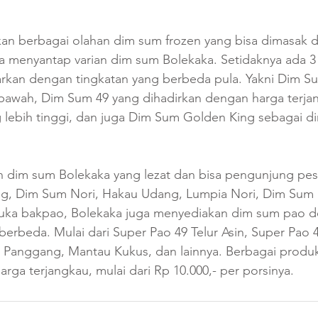
an berbagai olahan dim sum frozen yang bisa dimasak d
a menyantap varian dim sum Bolekaka. Setidaknya ada 3
rkan dengan tingkatan yang berbeda pula. Yakni Dim Su
bawah, Dim Sum 49 yang dihadirkan dengan harga terja
g lebih tinggi, dan juga Dim Sum Golden King sebagai d
n dim sum Bolekaka yang lezat dan bisa pengunjung pesa
g, Dim Sum Nori, Hakau Udang, Lumpia Nori, Dim Sum 
uka bakpao, Bolekaka juga menyediakan dim sum pao d
 berbeda. Mulai dari Super Pao 49 Telur Asin, Super Pao
u Panggang, Mantau Kukus, dan lainnya. Berbagai produk
rga terjangkau, mulai dari Rp 10.000,- per porsinya.