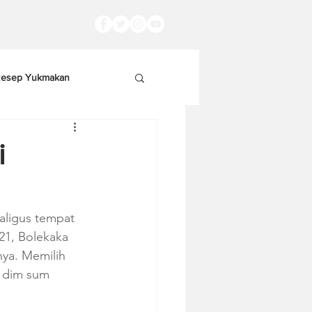
esep Yukmakan
i
ligus tempat 
1, Bolekaka 
ya. Memilih 
t dim sum 