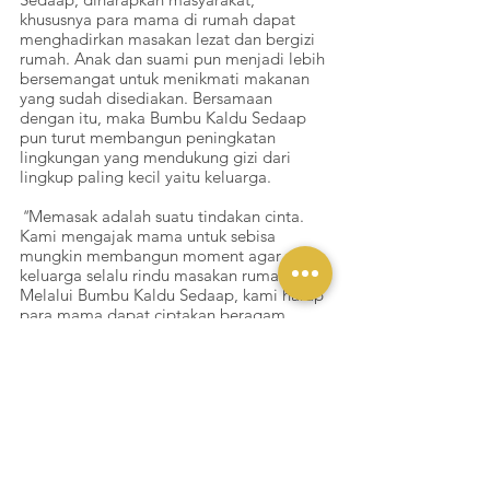
khususnya para mama di rumah dapat 
menghadirkan masakan lezat dan bergizi 
rumah. Anak dan suami pun menjadi lebih 
bersemangat untuk menikmati makanan 
yang sudah disediakan. Bersamaan 
dengan itu, maka Bumbu Kaldu Sedaap 
pun turut membangun peningkatan 
lingkungan yang mendukung gizi dari 
lingkup paling kecil yaitu keluarga. 
"
Memasak adalah suatu tindakan cinta. 
Kami mengajak mama untuk sebisa 
mungkin membangun moment agar 
keluarga selalu rindu masakan rumah. 
Melalui Bumbu Kaldu Sedaap, kami harap 
para mama dapat ciptakan beragam 
makanan sedaap yang bisa dinikmati 
sekeluarga dengan praktis dan bebas 
repot. Mom Approved, Chef Approved, 
Kids Approved! Secara bersama-sama, 
kita bangun generasi masa depan 
Indonesia yang memiliki kecukupan gizi,” 
tutup Preeti Chopra Bhatnagar, selaku 
Marketing Manager Seasoning Powder 