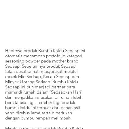
Hadirnya produk Bumbu Kaldu Sedaap ini 
otomatis menambah portofolio kategori 
seasoning powder pada mother brand 
Sedaap. Sebelumnya produk Sedaap 
telah dekat di hati masyarakat melalui 
merek Mie Sedaap, Kecap Sedaap dan 
Minyak Goreng Sedaap. Bumbu Kaldu 
Sedaap ini pun menjadi partner para 
mama di rumah dalam 'Sedaapkan Hari' 
dan menjadikan masakan di rumah lebih 
bercitarasa lagi. Terlebih lagi produk 
bumbu kaldu ini terbuat dari bahan asli 
yang direbus lama serta dipadukan 
dengan bumbu rempah melimpah.
Misalnya saja pada produk Bumbu Kaldu 