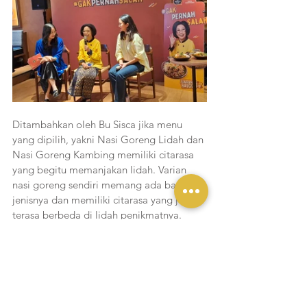
Ditambahkan oleh Bu Sisca jika menu 
yang dipilih, yakni Nasi Goreng Lidah dan 
Nasi Goreng Kambing memiliki citarasa 
yang begitu memanjakan lidah. Varian 
nasi goreng sendiri memang ada banyak 
jenisnya dan memiliki citarasa yang juga 
terasa berbeda di lidah penikmatnya. 
“Lidah dan kambing dipilih karena 
keduanya sudah pasti sangat enak jika 
dijadikan atau dipadukan dengan nasi. 
Dimasak dengan berbagai bumbu 
rempah akan terasa semakin spesial, 
dijamin menu nasi goreng itu gak pernah 