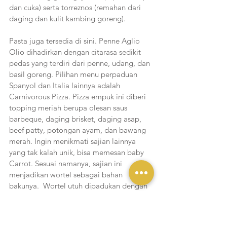
dan cuka) serta torreznos (remahan dari 
daging dan kulit kambing goreng). 
Pasta juga tersedia di sini. Penne Aglio 
Olio dihadirkan dengan citarasa sedikit 
pedas yang terdiri dari penne, udang, dan 
basil goreng. Pilihan menu perpaduan 
Spanyol dan Italia lainnya adalah 
Carnivorous Pizza. Pizza empuk ini diberi 
topping meriah berupa olesan saus 
barbeque, daging brisket, daging asap, 
beef patty, potongan ayam, dan bawang 
merah. Ingin menikmati sajian lainnya 
yang tak kalah unik, bisa memesan baby 
Carrot. Sesuai namanya, sajian ini 
menjadikan wortel sebagai bahan 
bakunya.  Wortel utuh dipadukan dengan 
sirup maple dan bahan lainnya, sehingga 
memiliki citarasa manis dan unik. 