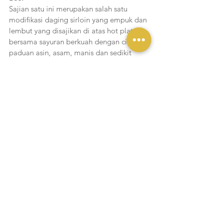
Sajian satu ini merupakan salah satu 
modifikasi daging sirloin yang empuk dan 
lembut yang disajikan di atas hot plate 
bersama sayuran berkuah dengan citarasa 
paduan asin, asam, manis dan sedikit 
pedas bersama labu siam, wortel dan 
kembang kol. Menu ini disajikan bersama 
nasi biru khas Thailand dengan pelengkap 
telur dadar dan jamur goreng.
Thai Tea Granita
Untuk minuman kamu bisa coba Thai Tea 
Granita, minuman thai tea khas Thailand 
ini disajikan dalam bentuk yang berbeda 
karena thai tea ini dibekukan terlebih dulu 
kemudian disajikan dengan susu 
evaporasi yang membuat minuman satu 
ini memiliki citarasa yang pekat.
Fresh Coconut Pudding 