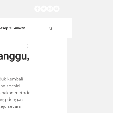
esep Yukmakan
anggu,
duk kembali 
n spesial 
unakan metode 
ang dengan 
eju secara 