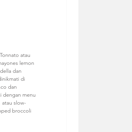
 Tonnato atau 
 mayones lemon 
della dan 
nikmati di 
sco dan 
uti dengan menu 
 atau slow-
pped broccoli 