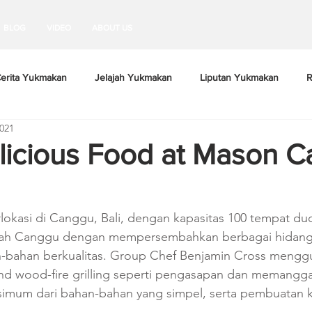
BLOG
VIDEO
ABOUT US
erita Yukmakan
Jelajah Yukmakan
Liputan Yukmakan
R
021
licious Food at Mason C
lokasi di Canggu, Bali, dengan kapasitas 100 tempat du
ah Canggu dengan mempersembahkan berbagai hidanga
bahan berkualitas. Group Chef Benjamin Cross mengg
d wood-fire grilling seperti pengasapan dan memangg
simum dari bahan-bahan yang simpel, serta pembuatan k