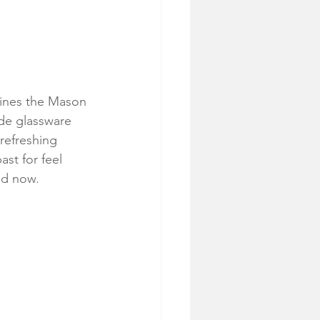
efines the Mason 
de glassware 
refreshing 
st for feel 
nd now.