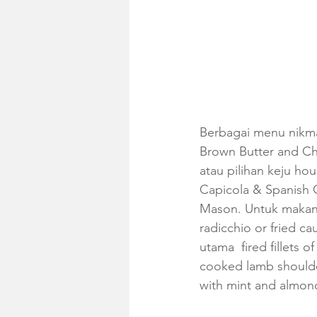
Berbagai menu nikmat
Brown Butter and Ch
atau pilihan keju h
Capicola & Spanish C
Mason. Untuk makan 
radicchio or fried c
utama  fired fillets
cooked lamb shoulder
with mint and almond