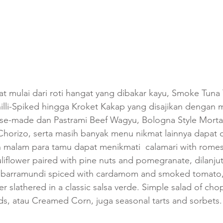
 mulai dari roti hangat yang dibakar kayu, Smoke Tuna
illi-Spiked hingga Kroket Kakap yang disajikan dengan
ouse-made dan Pastrami Beef Wagyu, Bologna Style Morta
horizo, serta masih banyak menu nikmat lainnya dapat di
malam para tamu dapat menikmati  calamari with rome
auliflower paired with pine nuts and pomegranate, dilanj
 of barramundi spiced with cardamom and smoked tomato,
 slathered in a classic salsa verde. Simple salad of cho
s, atau Creamed Corn, juga seasonal tarts and sorbets.