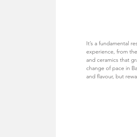
It’s a fundamental re
experience, from th
and ceramics that gr
change of pace in Ba
and flavour, but rew