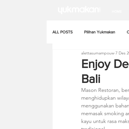
HOME
ALL POSTS
Pilihan Yukmakan
C
alettasumampouw
7 Des 2
Enjoy De
Bali
Mason Restoran, ber
menghidupkan wilay
menggunakan bahan-
memasak smoking an
kayu untuk rasa mak