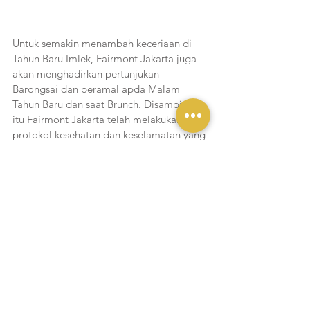
Untuk semakin menambah keceriaan di 
Tahun Baru Imlek, Fairmont Jakarta juga 
akan menghadirkan pertunjukan 
Barongsai dan peramal apda Malam 
Tahun Baru dan saat Brunch. Disamping 
itu Fairmont Jakarta telah melakukan 
protokol kesehatan dan keselamatan yang 
ketat untuk memastikan para tamu dapat 
menikmati santapan dengan aman dan 
nyaman.
Liputan Yukmakan
Lihat Semua
Postingan Terakhir