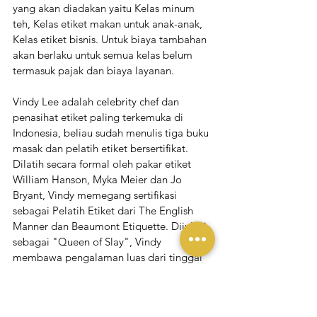
yang akan diadakan yaitu Kelas minum 
teh, Kelas etiket makan untuk anak-anak, 
Kelas etiket bisnis. Untuk biaya tambahan 
akan berlaku untuk semua kelas belum 
termasuk pajak dan biaya layanan.
Vindy Lee adalah celebrity chef dan 
penasihat etiket paling terkemuka di 
Indonesia, beliau sudah menulis tiga buku 
masak dan pelatih etiket bersertifikat. 
Dilatih secara formal oleh pakar etiket 
William Hanson, Myka Meier dan Jo 
Bryant, Vindy memegang sertifikasi 
sebagai Pelatih Etiket dari The English 
Manner dan Beaumont Etiquette. Dijuluki 
sebagai "Queen of Slay", Vindy 
membawa pengalaman luas dari tinggal 
selama satu dekade di Singapura dan 
Amerika Serikat, lulus dari University of 
Southern California.