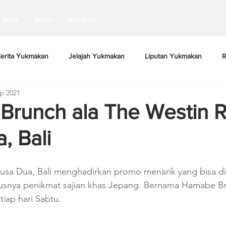
BLOG
VIDEO
ABOUT US
erita Yukmakan
Jelajah Yukmakan
Liputan Yukmakan
R
p 2021
runch ala The Westin R
, Bali
usa Dua, Bali menghadirkan promo menarik yang bisa di
ususnya penikmat sajian khas Jepang. Bernama Hamabe B
tiap hari Sabtu. 