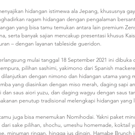
enyajikan hidangan istimewa ala Jepang, khususnya gaya
nghadirkan ragam hidangan dengan pengalaman bersant
ngan yang bisa tamu temukan antara lain premium Zensa
ana, serta banyak sajian mencakup presentasi khusus Kai
uran – dengan layanan tableside gueridon. 
erlangsung mulai tanggal 18 September 2021 ini dibuka
mpura, pilihan sashimi, yakimono dari Spanish mackerel
 dilanjutkan dengan nimono dan hidangan utama yang 
ba yang diasinkan dengan miso merah, daging sapi ang
i dan saus aiori yuzu, dan daging wagyu dengan saus ta
akanan penutup tradisional melengkapi hidangan yang lu
tamu juga bisa menemukan Nomihodai. Yakni paket minu
dari sake pilihan, shochu, umeshu homemade, koktail ya
ine, minuman ringan, hingga jus dingin. Hamabe Brunch i