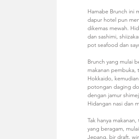
Hamabe Brunch ini m
dapur hotel pun me
dikemas mewah. Hida
dan sashimi, shiizak
pot seafood dan say
Brunch yang mulai b
makanan pembuka, te
Hokkaido, kemudian
potongan daging dom
dengan jamur shimej
Hidangan nasi dan m
Tak hanya makanan, 
yang beragam, mulai 
Jepang, bir draft, w