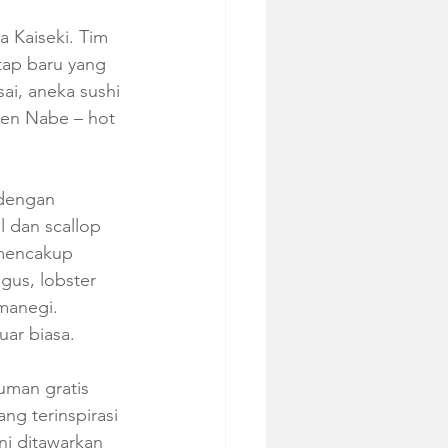
 Kaiseki. Tim 
ap baru yang 
i, aneka sushi 
sen Nabe – hot 
 dengan 
 dan scallop 
mencakup 
us, lobster 
manegi. 
ar biasa.
man gratis 
ng terinspirasi 
ni ditawarkan 