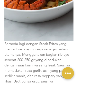
Berbeda lagi dengan Steak Frites yang 
menjadikan daging sapi sebagai bahan 
utamanya. Menggunakan bagian rib eye 
seberat 200-250 gr yang dipadukan 
dengan saus krimnya yang lezat. Sausnya 
memadukan rasa gurih, asin yang pas, 
sedikit manis, dan rasa peppery yang 
khas. Usut punya usut, sausnya 
menggunakan lada hitam dan lada hijau. 
Tidak ketinggalan terdapat potongan 
kentang goreng melimpah serta daun 
parsley yang sudah digoreng. 