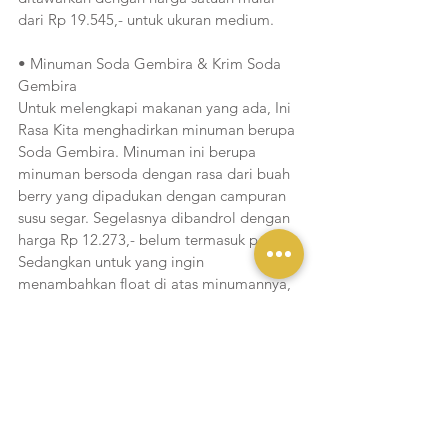
dari Rp 19.545,- untuk ukuran medium.
• Minuman Soda Gembira & Krim Soda 
Gembira
Untuk melengkapi makanan yang ada, Ini 
Rasa Kita menghadirkan minuman berupa 
Soda Gembira. Minuman ini berupa 
minuman bersoda dengan rasa dari buah 
berry yang dipadukan dengan campuran 
susu segar. Segelasnya dibandrol dengan 
harga Rp 12.273,- belum termasuk pajak. 
Sedangkan untuk yang ingin 
menambahkan float di atas minumannya, 
maka bisa menemukan Krim Soda 
Gembira yang ditawarkan dengan harga 
Rp 15.000,- per gelasnya. 
• McFlurry Es Campur & McFlurry Es 
Campur Merah Delima
Pecinta es krim McD tentu sudah tak asing 