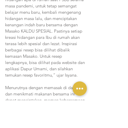
masa pandemi, untuk tetap semangat 
belajar menu baru, kembali mengenang 
hidangan masa lalu, dan menciptakan 
kenangan indah baru bersama dengan 
Masako KALDU SPESIAL. Pastinya setiap 
kreasi hidangan para Ibu di rumah akan 
terasa lebih spesial dan lezat. Inspirasi 
berbagai resep bisa dilihat dibalik 
kemasan Masako. Untuk resep 
lengkapnya, bisa dilihat pada website dan 
aplikasi Dapur Umami, dan silahkan 
temukan resep favoritmu,” ujar Isyana.
Menurutnya dengan memasak di dapur 
dan menikmati makanan bersama ini 
dapat menciptakan  momen kebersamaan 
dan mendekatkan sesama anggota 
keluarga. Wanita cantik satu ini juga suka 
bereksplorasi masakan. Tiga masakan 
favorit yang dibuat Isyana untuk suami 