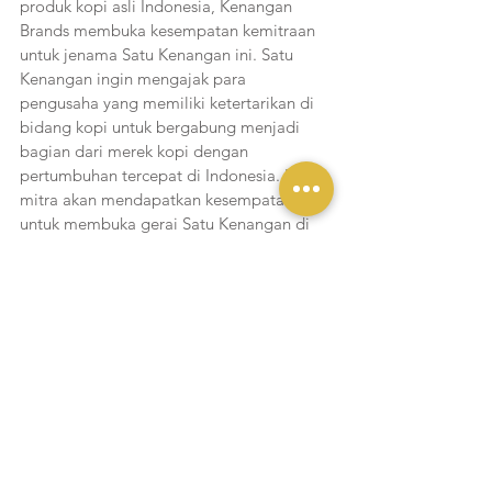
produk kopi asli Indonesia, Kenangan 
Brands membuka kesempatan kemitraan 
untuk jenama Satu Kenangan ini. Satu 
Kenangan ingin mengajak para 
pengusaha yang memiliki ketertarikan di 
bidang kopi untuk bergabung menjadi 
bagian dari merek kopi dengan 
pertumbuhan tercepat di Indonesia. Para 
mitra akan mendapatkan kesempatan 
untuk membuka gerai Satu Kenangan di 
kota yang belum terjangkau sebelumnya, 
peluang untuk mengelola operasional 
gerai tersebut, dan memanfaatkan pasar 
kopi yang berkembang pesat.
Liputan Yukmakan
Lihat Semua
Postingan Terakhir