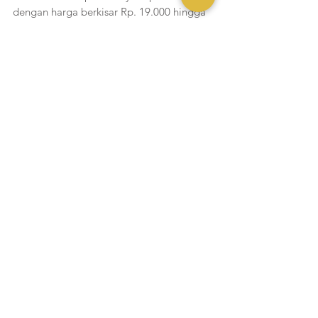
dengan harga berkisar Rp. 19.000 hingga 
Rp. 29.000. 
Liputan Yukmakan
Lihat Semua
Postingan Terakhir