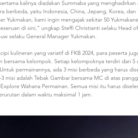
 pertama kalinya diadakan Summaba yang menghadirkan d
ara berbeda, yaitu Indonesia, China, Jepang, Korea, dan 
er Yukmakan, kami ingin mengajak sekitar 50 Yukmakane
seseruan di sini,” ungkap Steffi Christianti selaku Head
uw selaku General Manager Yukmakan.
ipi kulineran yang variatif di FKB 2024, para peserta juga
 bersama kelompok. Setiap kelompoknya terdiri dari 5 
. Untuk permainannya, ada 3 misi berbeda yang harus dise
-3 misi adalah Tebak Gambar bersama MC di atas pang
 Explore Wahana Permainan. Semua misi itu harus diseles
rurutan dalam waktu maksimal 1 jam.