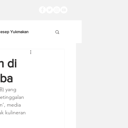
esep Yukmakan
 di
aba
B) yang 
etinggalan 
n’, media 
k kulineran 