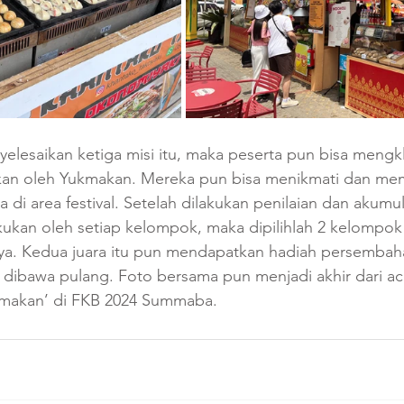
yelesaikan ketiga misi itu, maka peserta pun bisa mengk
njikan oleh Yukmakan. Mereka pun bisa menikmati dan m
 di area festival. Setelah dilakukan penilaian dan akumula
kukan oleh setiap kelompok, maka dipilihlah 2 kelompok 
a. Kedua juara itu pun mendapatkan hadiah persemba
dibawa pulang. Foto bersama pun menjadi akhir dari ac
kmakan’ di FKB 2024 Summaba.