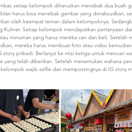
ambar, setiap kelompok diharuskan menebak dua buah g
kilan harus bisa menebak gambar yang dimaksudkan, se
erikan oleh keempat teman dalam kelompoknya. Sedangka
g Kuliner. Setiap kelompok mendapatkan pertanyaan dan
au minuman yang harus mereka cari dan beli. Setelah 
udkan, mereka harus membuat foto atau video kemudian
story pribadi. Berlanjut ke misi ketiga untuk mencari w
ue yang telah diberikan. Setelah menemukan wahana yan
 kelompok wajib selfie dan mempostingnya di IG story 