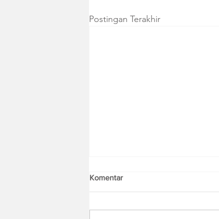
Postingan Terakhir
Komentar