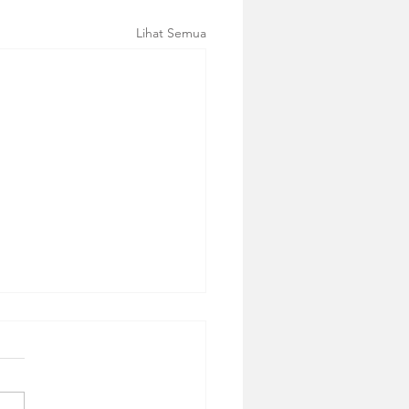
Lihat Semua