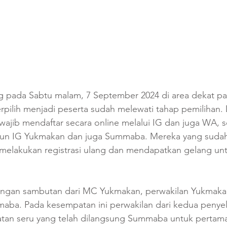
ng pada Sabtu malam, 7 September 2024 di area dekat p
rpilih menjadi peserta sudah melewati tahap pemilihan.
jib mendaftar secara online melalui IG dan juga WA, se
akun IG Yukmakan dan juga Summaba. Mereka yang sudah t
i melakukan registrasi ulang dan mendapatkan gelang un
engan sambutan dari MC Yukmakan, perwakilan Yukmaka
maba. Pada kesempatan ini perwakilan dari kedua penye
atan seru yang telah dilangsung Summaba untuk pertama k