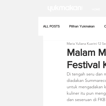
HOME
ALL POSTS
Pilihan Yukmakan
C
Maria Yuliana Kusrini
12 Se
Malam Mi
Festival
Di tengah seru dan m
diadakan Summareco
untuk mengadakan ke
kuliner itu pun meng
dan seseruan di FKB 