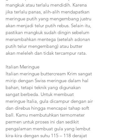
mangkuk atau terlalu mendidih. Karena 
jika terlalu panas, alih-alih mendapatkan 
meringue putih yang mengembang justru 
akan menjadi telur putih rebus. Selain itu, 
pastikan mangkuk sudah dingin sebelum 
menambahkan mentega (setelah adonan 
putih telur mengembang) atau butter 
akan meleleh dan tidak tercampur rata.
Italian Meringue
Italian meringue buttercream Krim sangat 
mirip dengan Swiss meringue dalam hal 
bahan, tetapi teknik yang digunakan 
sangat berbeda. Untuk membuat 
meringue Italia, gula dicampur dengan air 
dan direbus hingga mencapai tahap soft 
ball. Kamu membutuhkan termometer 
permen untuk proses ini dan sedikit 
pengalaman membuat gula yang lembut 
kira-kira dengan suhu 115 – 118 derajat 