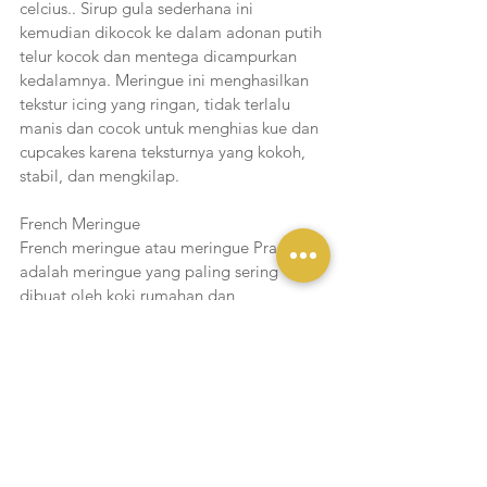
celcius.. Sirup gula sederhana ini 
kemudian dikocok ke dalam adonan putih 
telur kocok dan mentega dicampurkan 
kedalamnya. Meringue ini menghasilkan 
tekstur icing yang ringan, tidak terlalu 
manis dan cocok untuk menghias kue dan 
cupcakes karena teksturnya yang kokoh, 
stabil, dan mengkilap. 
French Meringue 
French meringue atau meringue Prancis 
adalah meringue yang paling sering 
dibuat oleh koki rumahan dan 
membutuhkan kerja paling sedikit, tetapi 
juga yang paling tidak stabil dari ketiga 
jenis meringue. French meringue dibuat 
dari gula putih yang dikocok ke dalam 
putih telur. Meringue jenis ini juga salah 
satu meringue yang dapat dipanggang 
untuk dijadikan kudapan. Bisa 
ditambahkan, bisa juga sebagai topping 