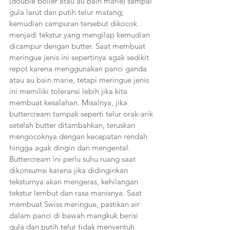
(double boiler atau au bain marie) sampai 
gula larut dan putih telur matang; 
kemudian campuran tersebut dikocok 
menjadi tekstur yang mengilap kemudian 
dicampur dengan butter. Saat membuat 
meringue jenis ini sepertinya agak sedikit 
repot karena menggunakan panci ganda 
atau au bain marie, tetapi meringue jenis 
ini memiliki toleransi lebih jika kita 
membuat kesalahan. Misalnya, jika 
buttercream tampak seperti telur orak-arik 
setelah butter ditambahkan, teruskan 
mengocoknya dengan kecepatan rendah 
hingga agak dingin dan mengental. 
Buttercream ini perlu suhu ruang saat 
dikonsumsi karena jika didinginkan 
teksturnya akan mengeras, kehilangan 
tekstur lembut dan rasa manisnya. Saat 
membuat Swiss meringue, pastikan air 
dalam panci di bawah mangkuk berisi 
gula dan putih telur tidak menyentuh 