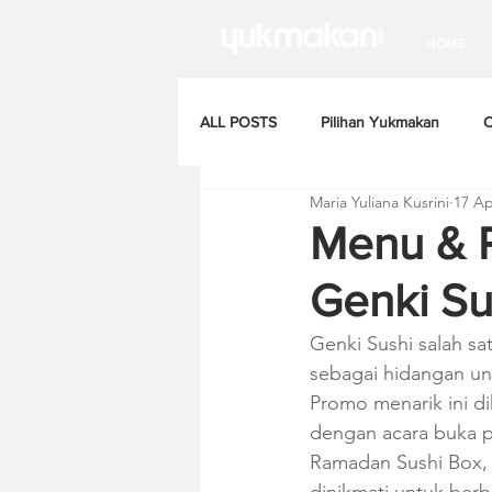
HOME
ALL POSTS
Pilihan Yukmakan
C
Maria Yuliana Kusrini
17 Ap
Menu & P
Genki Su
Genki Sushi salah s
sebagai hidangan u
Promo menarik ini d
dengan acara buka p
Ramadan Sushi Box, 