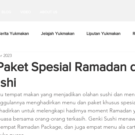
BLOG
VIDEO
ABOUT US
erita Yukmakan
Jelajah Yukmakan
Liputan Yukmakan
R
r 2023
aket Spesial Ramadan d
shi
atu tempat makan yang menjadikan olahan sushi dan me
nggulannya menghadirkan menu dan paket khusus spesia
ihadirkan untuk melengkapi hadirnya moment Ramadan y
uasa bersama orang-orang terkasih. Genki Sushi menaw
empat Ramadan Package, dan juga empat menu ala cart