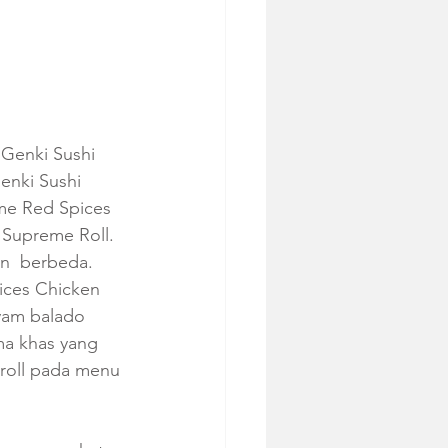
 Genki Sushi 
enki Sushi
me Red Spices
 Supreme Roll. 
n  berbeda. 
ices Chicken 
yam balado 
ma khas yang 
roll pada menu 