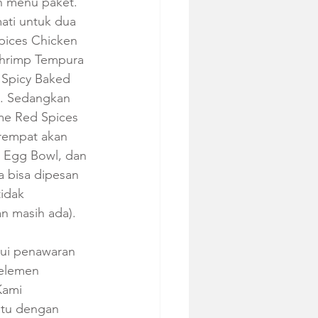
n menu paket. 
ati untuk dua 
ices Chicken 
Shrimp Tempura 
 Spicy Baked 
g. Sedangkan 
me Red Spices 
erempat akan 
d Egg Bowl, dan
a bisa dipesan 
idak 
n masih ada).
ui penawaran 
 elemen 
Kami 
atu dengan 