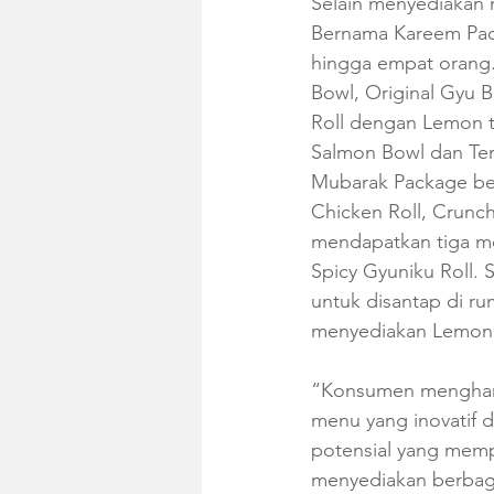
Selain menyediakan 
Bernama Kareem Pack
hingga empat orang
Bowl, Original Gyu 
Roll dengan Lemon t
Salmon Bowl dan Teri
Mubarak Package ber
Chicken Roll, Crunc
mendapatkan tiga me
Spicy Gyuniku Roll. 
untuk disantap di r
menyediakan Lemon T
“Konsumen menghara
menu yang inovatif d
potensial yang memp
menyediakan berbag