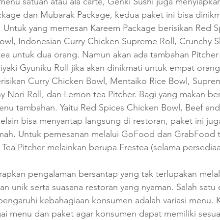
menu satuan atau ala carte, Genki Sushi juga menyiapka
age dan Mubarak Package, kedua paket ini bisa dinikm
. Untuk yang memesan Kareem Package berisikan Red Sp
Bowl, Indonesian Curry Chicken Supreme Roll, Crunchy 
ea untuk dua orang. Namun akan ada tambahan Pitcher
yaki Gyuniku Roll jika akan dinikmati untuk empat oran
isikan Curry Chicken Bowl, Mentaiko Rice Bowl, Supre
hy Nori Roll, dan Lemon tea Pitcher. Bagi yang makan b
nu tambahan. Yaitu Red Spices Chicken Bowl, Beef an
Selain bisa menyantap langsung di restoran, paket ini jug
umah. Untuk pemesanan melalui GoFood dan GrabFood t
ea Pitcher melainkan berupa Frestea (selama persediaa
pkan pengalaman bersantap yang tak terlupakan melal
an unik serta suasana restoran yang nyaman. Salah satu
engaruhi kebahagiaan konsumen adalah variasi menu. 
ai menu dan paket agar konsumen dapat memiliki sesu