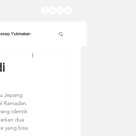
esep Yukmakan
i
nu Jepang 
l Ramadan. 
ang identik 
arkan dua 
e yang bisa 