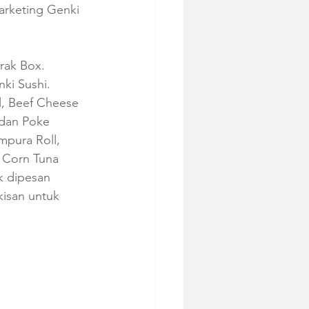
arketing Genki 
rak Box. 
ki Sushi. 
l, Beef Cheese 
 dan Poke 
pura Roll, 
 Corn Tuna 
k dipesan 
kisan untuk 