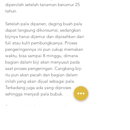
diperoleh setelah tanaman berumur 25 
tahun.
Setelah pala dipanen, daging buah pala 
dapat langsung dikonsumsi, sedangkan 
bijinya harus dijemur dan dipisahkan dari 
fuli atau kulit pembungkusnya. Proses 
pengeringannya ini pun cukup memakan 
waktu, bisa sampai 8 minggu, dimana 
bagian dalam biji akan menyusut pada 
saat proses pengeringan. Cangkang biji 
itu pun akan pecah dan bagian dalam 
inilah yang akan dijual sebagai pala. 
Terkadang juga ada yang diproses 
sehingga menjadi pala bubuk.
Seiring perkembangan zaman dan 
teknologi, kini pengolahan pala tidak 
hanya untuk membuat bubuk dan daging 
manisan saja. Beberapa produk lain sudah 