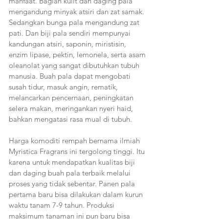
manfaat. Bagian kulit dan daging pala 
mengandung minyak atsiri dan zat samak. 
Sedangkan bunga pala mengandung zat 
pati. Dan biji pala sendiri mempunyai 
kandungan atsiri, saponin, miristisin, 
enzim lipase, pektin, lemonela, serta asam 
oleanolat yang sangat dibutuhkan tubuh 
manusia. Buah pala dapat mengobati 
susah tidur, masuk angin, rematik, 
melancarkan pencernaan, peningkatan 
selera makan, meringankan nyeri haid, 
bahkan mengatasi rasa mual di tubuh.
Harga komoditi rempah bernama ilmiah 
Myristica Fragrans ini tergolong tinggi. Itu 
karena untuk mendapatkan kualitas biji 
dan daging buah pala terbaik melalui 
proses yang tidak sebentar. Panen pala 
pertama baru bisa dilakukan dalam kurun 
waktu tanam 7-9 tahun. Produksi 
maksimum tanaman ini pun baru bisa 