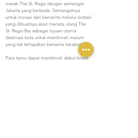
merek The St. Regis dengan semangat 
Jakarta yang berbeda. Semangatnya 
untuk inovasi dan bercerita melalui koktail 
yang dibuatnya akan menata ulang The 
St. Regis Bar sebagai tujuan utama 
destinasi kota untuk menikmati malam 
yang tak terlupakan bersama kerabat.
Para tamu dapat menikmati debut kreasi 
khas Paulo dan serangkaian konsep 
minuman inovatif, menawarkan malam 
dengan minuman spesial di The St. Regis 
Bar Jakarta.
Liputan Yukmakan
Lihat Semua
Postingan Terakhir