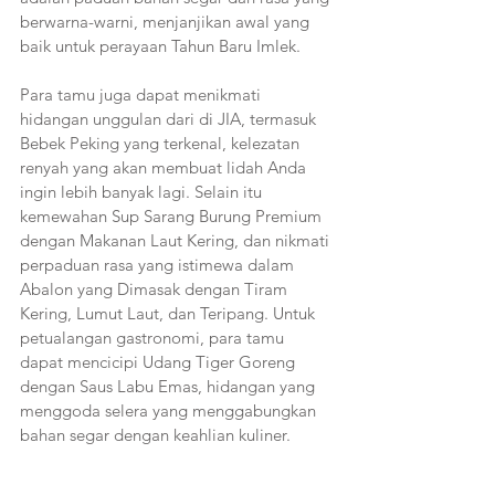
berwarna-warni, menjanjikan awal yang 
baik untuk perayaan Tahun Baru Imlek.
Para tamu juga dapat menikmati 
hidangan unggulan dari di JIA, termasuk 
Bebek Peking yang terkenal, kelezatan 
renyah yang akan membuat lidah Anda 
ingin lebih banyak lagi. Selain itu 
kemewahan Sup Sarang Burung Premium 
dengan Makanan Laut Kering, dan nikmati 
perpaduan rasa yang istimewa dalam 
Abalon yang Dimasak dengan Tiram 
Kering, Lumut Laut, dan Teripang. Untuk 
petualangan gastronomi, para tamu 
dapat mencicipi Udang Tiger Goreng 
dengan Saus Labu Emas, hidangan yang 
menggoda selera yang menggabungkan 
bahan segar dengan keahlian kuliner.