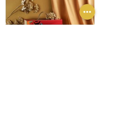
Shangri-La Jakarta berkomitmen untuk 