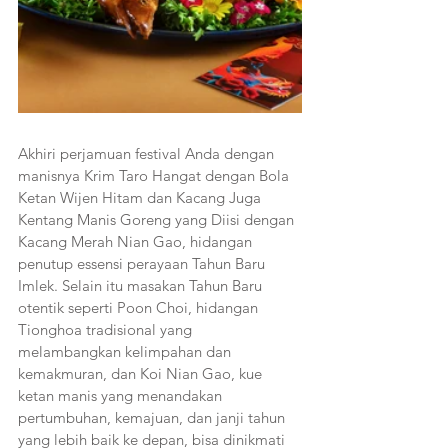
Akhiri perjamuan festival Anda dengan 
manisnya Krim Taro Hangat dengan Bola 
Ketan Wijen Hitam dan Kacang Juga 
Kentang Manis Goreng yang Diisi dengan 
Kacang Merah Nian Gao, hidangan 
penutup essensi perayaan Tahun Baru 
Imlek. Selain itu masakan Tahun Baru 
otentik seperti Poon Choi, hidangan 
Tionghoa tradisional yang 
melambangkan kelimpahan dan 
kemakmuran, dan Koi Nian Gao, kue 
ketan manis yang menandakan 
pertumbuhan, kemajuan, dan janji tahun 
yang lebih baik ke depan, bisa dinikmati 