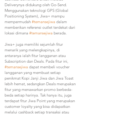
Deliverynya didukung oleh Go-Send. 
Menggunakan teknologi GPS (Global 
Positioning System), Jiwa+ mampu 
mempermudah 
#temansejiwa
 dalam 
memberikan referensi outlet terdekat dari 
lokasi dimana 
#temansejiwa
 berada. 
Jiwa+ juga memiliki sejumlah fitur 
menarik yang melengkapinya, di 
antaranya ialah fitur langganan atau  
Subscription dan Deals. Pada fitur ini, 
#temansejiwa
 dapat membeli voucher 
langganan yang membuat setiap 
penikmat Kopi Janji Jiwa dan Jiwa Toast 
lebih hemat, sedangkan Deals merupakan 
fitur yang menawarkan promo berbeda-
beda setiap harinya. Tak hanya itu, juga 
terdapat fitur Jiwa Point yang merupakan 
customer loyalty yang bisa didapatkan 
melalui cashback setiap transaksi atau 