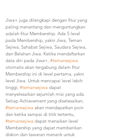
Jiwa+ juga dilengkapi dengan fitur yang 
paling menantang dan menguntungkan 
adalah fitur Membership. Ada 5 level 
pada Membership, yakni Jiwa, Teman 
Sejiwa, Sahabat Sejiwa, Saudara Sejiwa, 
dan Belahan Jiwa. Ketika mendaftarkan 
data diri pada Jiwa+, 
#temansejiwa
otomatis akan tergabung dalam fitur 
Membership ini di level pertama, yakni 
level Jiwa. Untuk mencapai level lebih 
tinggi, 
#temansejiwa
 dapat 
menyelesaikan sejumlah misi yang ada. 
Setiap Achievement yang diselesaikan, 
#temansejiwa
 akan mendapatkan poin 
dan ketika sampai di titik tertentu, 
#temansejiwa
 dapat menaikan level 
Membership yang dapat memberikan 
diskon dan tawaran menarik untuk 