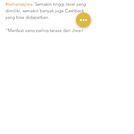
#temansejiwa
. Semakin tinggi level yang 
dimiliki, semakin banyak juga Cashback 
yang bisa didapatkan. 
“Manfaat yang paling terasa dari Jiwa+ 
selain dari sisi efisiensi dan efektifitas 
adalah 
#temansejiwa
 bisa merasakan 
customer experience, aplikasi yang dibuat 
dengan konsep fun dan easy to use 
membuat interaksi 
#temansejiwa
 dengan 
brand semakin dekat. Melalui aplikasi 
Jiwa+ ini, 
#temansejiwa
 bisa 
mendapatkan banyak penawaran terbaik 
setiap harinya,” ungkap CEO & Founder 
Jiwa Group, Billy Kurniawan.
Liputan Yukmakan