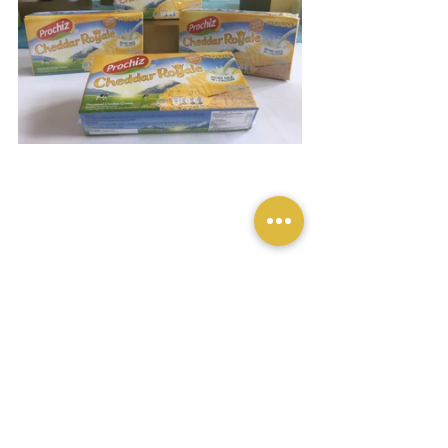
Titi Kamal sebagai seorang selebriti 
sekaligus ibu dua orang anak itu turut 
berbagai pengalamannya saat di rumah. 
Menurutnya, kedua anaknya sangat suka 