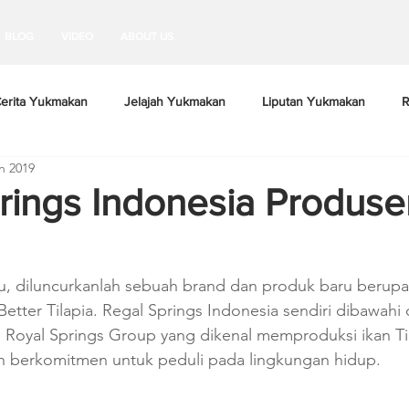
BLOG
VIDEO
ABOUT US
erita Yukmakan
Jelajah Yukmakan
Liputan Yukmakan
R
n 2019
rings Indonesia Produse
lu, diluncurkanlah sebuah brand dan produk baru berupa
Better Tilapia. Regal Springs Indonesia sendiri dibawahi 
Royal Springs Group yang dikenal memproduksi ikan Til
dan berkomitmen untuk peduli pada lingkungan hidup.