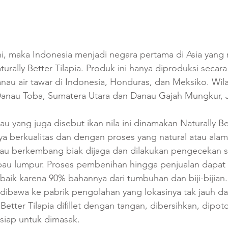
ni, maka Indonesia menjadi negara pertama di Asia yang
rally Better Tilapia. Produk ini hanya diproduksi secara 
nau air tawar di Indonesia, Honduras, dan Meksiko. Wil
i Danau Toba, Sumatera Utara dan Danau Gajah Mungkur,
tau yang juga disebut ikan nila ini dinamakan Naturally Bet
a berkualitas dan dengan proses yang natural atau alami
tau berkembang biak dijaga dan dilakukan pengecekan se
bau lumpur. Proses pembenihan hingga penjualan dapat di
baik karena 90% bahannya dari tumbuhan dan biji-bijian.
dibawa ke pabrik pengolahan yang lokasinya tak jauh da
 Better Tilapia difillet dengan tangan, dibersihkan, dipot
siap untuk dimasak.