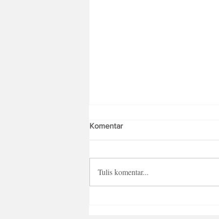
Komentar
Tulis komentar...
MIRAGE, Pameran Seni yang
Angkat Perspektif Kehidupan