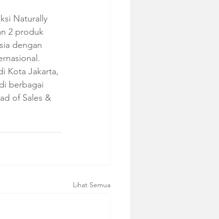
si Naturally 
an 2 produk 
esia dengan 
rnasional. 
i Kota Jakarta, 
di berbagai 
ad of Sales & 
Lihat Semua