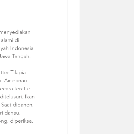
 menyediakan 
alami di 
ayah Indonesia 
 Jawa Tengah.
ter Tilapia 
. Air danau 
cara teratur 
telusuri. Ikan 
 Saat dipanen, 
ri danau. 
ong, diperiksa, 