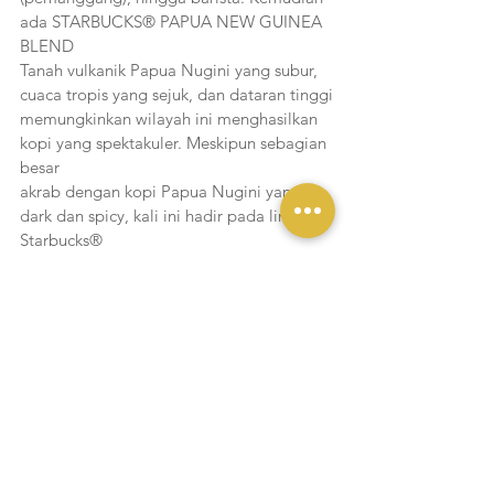
ada STARBUCKS® PAPUA NEW GUINEA 
BLEND
Tanah vulkanik Papua Nugini yang subur, 
cuaca tropis yang sejuk, dan dataran tinggi
memungkinkan wilayah ini menghasilkan 
kopi yang spektakuler. Meskipun sebagian 
besar
akrab dengan kopi Papua Nugini yang 
dark dan spicy, kali ini hadir pada lini 
Starbucks®
Blonde Roast memberikan kesempatan 
menjelajahi berbagai rasa yang baru. Kopi
dengan rasa asam yang ringan dan juicy 
dengan sentuhan melati, buah batu (stone 
fruits), dan tekstur body seperti teh, 
sangat cocok untuk dipadukan dengan 
jeruk, kacang-
kacangan, dan kue kering.
Sedangkan untuk koleksi merchandise 