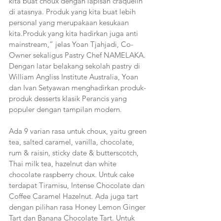
kita buat choux dengan lapisan craquelin 
di atasnya. Produk yang kita buat lebih 
personal yang merupakaan kesukaan 
kita.Produk yang kita hadirkan juga anti 
mainstream,” jelas Yoan Tjahjadi, Co-
Owner sekaligus Pastry Chef NAMELAKA. 
Dengan latar belakang sekolah pastry di 
William Angliss Institute Australia, Yoan 
dan Ivan Setyawan menghadirkan produk-
produk desserts klasik Perancis yang 
populer dengan tampilan modern.
Ada 9 varian rasa untuk choux, yaitu green 
tea, salted caramel, vanilla, chocolate, 
rum & raisin, sticky date & butterscotch, 
Thai milk tea, hazelnut dan white 
chocolate raspberry choux. Untuk cake 
terdapat Tiramisu, Intense Chocolate dan 
Coffee Caramel Hazelnut. Ada juga tart 
dengan pilihan rasa Honey Lemon Ginger 
Tart dan Banana Chocolate Tart. Untuk 