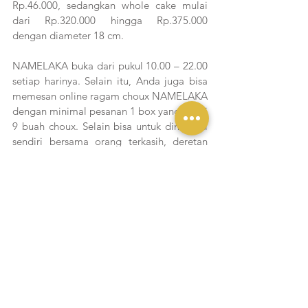
Rp.46.000, sedangkan whole cake mulai 
dari Rp.320.000 hingga Rp.375.000 
dengan diameter 18 cm. 
NAMELAKA buka dari pukul 10.00 – 22.00 
setiap harinya. Selain itu, Anda juga bisa 
memesan online ragam choux NAMELAKA 
dengan minimal pesanan 1 box yang berisi 
9 buah choux. Selain bisa untuk dinikmati 
sendiri bersama orang terkasih, deretan 
choux cantik NAMELAKA bisa juga 
dijadikan bingkisan istimewa untuk kolega 
maupun kerabat. Selain rasanya yang 
istimewa choux cantik NAMELAKA juga 
dikemas menggunakan kemasan yang 
eksklusif.
NAMELAKA Patisserie (Shop Hause)
Jl. Teuku Cik Ditiro No.36, Menteng, 
Jakarta Pusat
081320232025