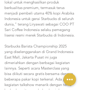
lokal untuk menghasilkan produk 
berkualitas premium, termasuk terus 
menjadi pembeli utama 40% kopi Arabika 
Indonesia untuk gerai Starbucks di seluruh 
dunia,” terang Liryawati sebagai COO PT 
Sari Coffee Indonesia selaku pemegang 
lisensi resmi merek Starbucks di Indonesia.
Starbucks Barista Championship 2025 
yang diselenggarakan di Grand Indonesia 
East Mall, Jakarta Pusat ini juga 
dimeriahkan dengan berbagai kegiatan 
lainnya. Seperti acara Masterclass yang 
bisa diikuti secara gratis bersama dengan 
beberapa pakar kopi terkenal. Ada juga 
kegiatan talkshow menarik dengan tema 
berbeda, yaitu membahas kopi dan 
keberlanjutannya di masa depan, hingga 
bagaimana susu berkualitas baik itu 
penting untuk menciptakan kreasi kopi. 