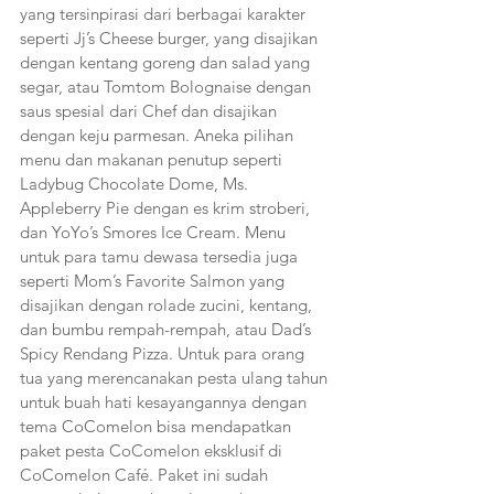
yang tersinpirasi dari berbagai karakter 
seperti Jj’s Cheese burger, yang disajikan 
dengan kentang goreng dan salad yang 
segar, atau Tomtom Bolognaise dengan 
saus spesial dari Chef dan disajikan 
dengan keju parmesan. Aneka pilihan 
menu dan makanan penutup seperti 
Ladybug Chocolate Dome, Ms. 
Appleberry Pie dengan es krim stroberi, 
dan YoYo’s Smores Ice Cream. Menu 
untuk para tamu dewasa tersedia juga 
seperti Mom’s Favorite Salmon yang 
disajikan dengan rolade zucini, kentang, 
dan bumbu rempah-rempah, atau Dad’s 
Spicy Rendang Pizza. Untuk para orang 
tua yang merencanakan pesta ulang tahun 
untuk buah hati kesayangannya dengan 
tema CoComelon bisa mendapatkan 
paket pesta CoComelon eksklusif di 
CoComelon Café. Paket ini sudah 