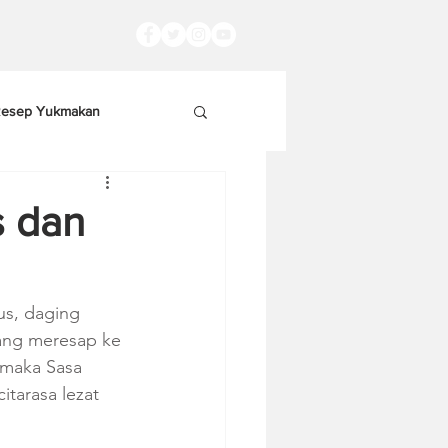
esep Yukmakan
s dan
s, daging 
ang meresap ke 
 maka Sasa 
tarasa lezat 