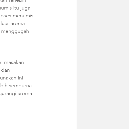
mis itu juga 
Proses menumis 
luar aroma 
ih menggugah 
ri masakan 
 dan 
unakan ini 
ebih sempurna 
gurangi aroma 