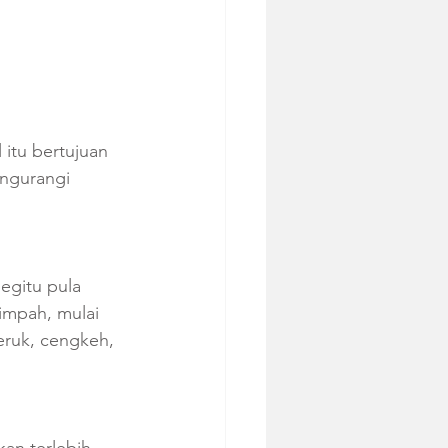
itu bertujuan 
ngurangi 
egitu pula 
impah, mulai 
eruk, cengkeh, 
an terlebih 