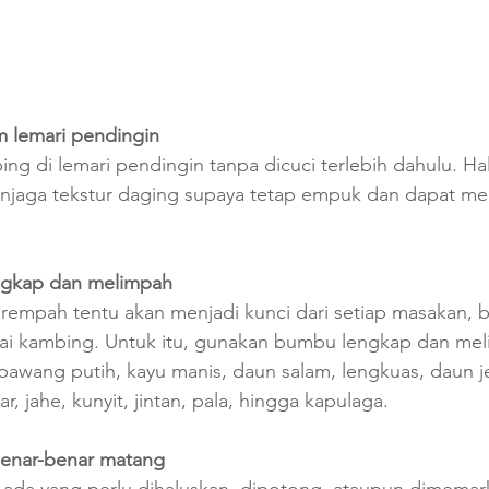
 lemari pendingin
g di lemari pendingin tanpa dicuci terlebih dahulu. Hal 
jaga tekstur daging supaya tetap empuk dan dapat me
gkap dan melimpah 
mpah tentu akan menjadi kunci dari setiap masakan, b
i kambing. Untuk itu, gunakan bumbu lengkap dan mel
bawang putih, kayu manis, daun salam, lengkuas, daun j
ar, jahe, kunyit, jintan, pala, hingga kapulaga.
enar-benar matang
ada yang perlu dihaluskan, dipotong, ataupun dimemark