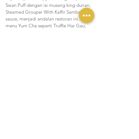
Swan Puff dengan isi musang king durian, 
Steamed Grouper With Kaffir Sambal 
sauce, menjadi andalan restoran ini. Untuk 
menu Yum Cha seperti Truffle Har Gau, 
Scallop Shui Mai, Morel Crystal 
Dumpling, Crispy Prawn With Truffle, 
Baked Beef Puff, Daikon Roll, serta pilihan 
sajian utama seperti Signature Tofu, 
Aubergine and Mushroom Claypot atau 
Crispy Silver Cod in XO Sauce dan pilihan 
dessert seperti Ginger Lime Meringue 
With Ginger Curd, Kaffir Lime Marmalade 
atau  Es teler yang disajikan dengan 
avocado ice cream, pandan, nangka, dan 
kelapa muda, menjadi pelengkap 
kenikmatan bersantap di tengah pusat 
bisnis kota Jakarta.
Untuk informasi lebih lanjut dan reservasi 
kunjungi www.alilahotels.com/scbd atau 
email scbd@alilahotels.com, ikuti akun 