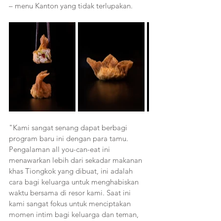
– menu Kanton yang tidak terlupakan.
"Kami sangat senang dapat berbagi 
program baru ini dengan para tamu. 
Pengalaman all you-can-eat ini 
menawarkan lebih dari sekadar makanan 
khas Tiongkok yang dibuat, ini adalah 
cara bagi keluarga untuk menghabiskan 
waktu bersama di resor kami. Saat ini 
kami sangat fokus untuk menciptakan 
momen intim bagi keluarga dan teman, 